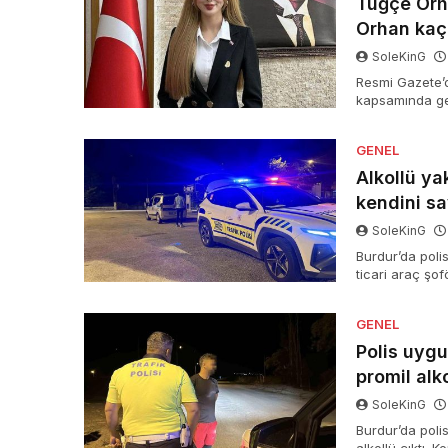
Tuğçe Orh
Orhan kaç 
SoleKinG
Resmi Gazete’
kapsamında gerç
Orhan, Samsun’
Burdur Vali Yar
GENEL
Burdur Vali Ya
Alkollü ya
kendini s
SoleKinG
Burdur’da poli
ticari araç şof
sefer alkollü a
ehliyetine 2 yıl
GENEL
Polis uygu
promil alko
SoleKinG
Burdur’da poli