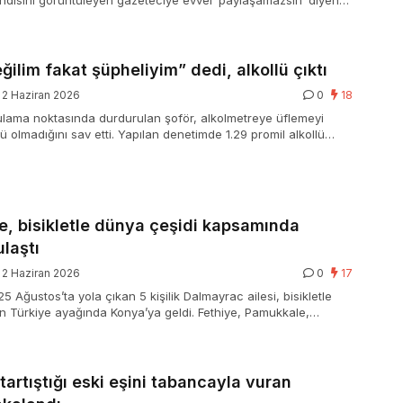
 Kendisini görüntüleyen gazeteciye evvel ‘paylaşamazsın’ diyen
e tabir özgürlüğünü savundu. 25 bin TL para cezası ve 6 ay
uldu.
eğilim fakat şüpheliyim” dedi, alkollü çıktı
2 Haziran 2026
0
18
lama noktasında durdurulan şoför, alkolmetreye üflemeyi
ü olmadığını sav etti. Yapılan denetimde 1.29 promil alkollü
hliyetine 6 ay el konuldu ve 25 bin lira ceza kesildi.
le, bisikletle dünya çeşidi kapsamında
laştı
2 Haziran 2026
0
17
 Ağustos’ta yola çıkan 5 kişilik Dalmayrac ailesi, bisikletle
n Türkiye ayağında Konya’ya geldi. Fethiye, Pamukkale,
lü ve Beyşehir üzerinden gelen ailenin sonraki durağı
kerleğe Gerçek’ projesiyle düşük karbonlu seyahati teşvik
tartıştığı eski eşini tabancayla vuran