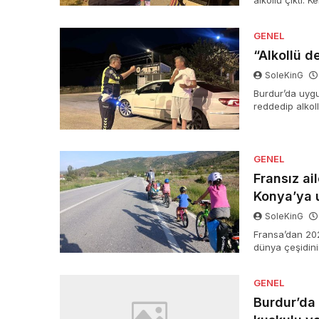
alkollü çıktı.
şoför, akabind
ehliyete el kon
GENEL
“Alkollü d
SoleKinG
Burdur’da uygu
reddedip alkoll
çıkan şoförün e
GENEL
Fransız ai
Konya’ya u
SoleKinG
Fransa’dan 2025
dünya çeşidini
Burdur, Tuz Gö
Kapadokya. ‘Te
GENEL
ediyorlar.
Burdur’da 