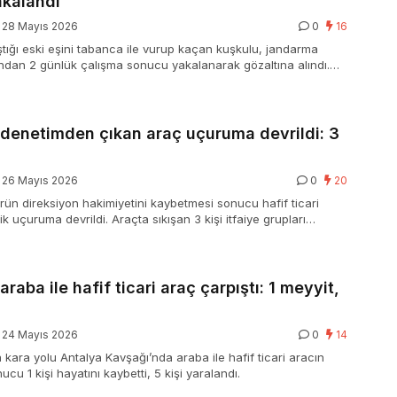
akalandı
28 Mayıs 2026
0
16
ıştığı eski eşini tabanca ile vurup kaçan kuşkulu, jandarma
fından 2 günlük çalışma sonucu yakalanarak gözaltına alındı.
hayati tehlikesi bulunuyor.
 denetimden çıkan araç uçuruma devrildi: 3
26 Mayıs 2026
0
20
rün direksiyon hakimiyetini kaybetmesi sonucu hafif ticari
k uçuruma devrildi. Araçta sıkışan 3 kişi itfaiye grupları
arılarak hastaneye kaldırıldı.
raba ile hafif ticari araç çarpıştı: 1 meyyit,
24 Mayıs 2026
0
14
 kara yolu Antalya Kavşağı’nda araba ile hafif ticari aracın
cu 1 kişi hayatını kaybetti, 5 kişi yaralandı.