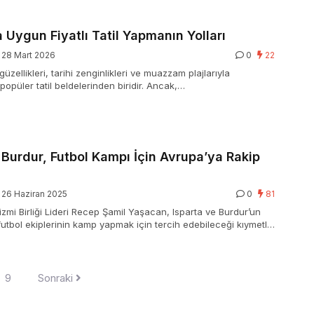
 Uygun Fiyatlı Tatil Yapmanın Yolları
28 Mart 2026
0
22
güzellikleri, tarihi zenginlikleri ve muazzam plajlarıyla
popüler tatil beldelerinden biridir. Ancak,…
 Burdur, Futbol Kampı İçin Avrupa’ya Rakip
26 Haziran 2025
0
81
izmi Birliği Lideri Recep Şamil Yaşacan, Isparta ve Burdur’un
futbol ekiplerinin kamp yapmak için tercih edebileceği kıymetli
ne geldiğini belirtti. Yaşacan, bölgenin gerekli yatırımlar ile 50
kadar kamp geliri kazanabileceğini vurguladı.
9
Sonraki