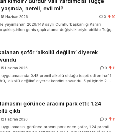
an kimdir? Burdur Vali Yardımcısı Tuğçe
yaşında, nereli, evli mi?
18 Haziran 2026
0
10
de yayımlanan 2026/148 sayılı Cumhurbaşkanlığı Kararı
ekleştirilen geniş çaplı atama değişiklikleriyle birlikte Tuğçe
un Ladik ilçesindeki kaymakamlık vazifesinden alınarak
dımcılığı vazifesine getirildi. Pekala, Tuğçe Orhan kimdir?
rdımcısı Tuğçe Orhan kaç yaşında, nereli, evli mi? Ayrıntılar…
kalanan şoför ‘alkollü değilim’ diyerek
avundu
15 Haziran 2026
0
11
s uygulamasında 0.48 promil alkollü olduğu tespit edilen hafif
örü, ‘alkollü değilim’ diyerek kendini savundu. 5 yıl içinde 2.
raç kullandığı belirlenen şoföre 50 bin lira ceza kesildi,
 el konuldu.
lamasını görünce aracını park etti: 1.24
llü çıktı
12 Haziran 2026
0
11
s uygulamasını görünce aracını park eden şoför, 1.24 promil