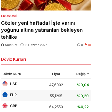
EKONOMI
Gözler yeni haftada! İşte varını
yoğunu altına yatıranları bekleyen
tehlike
SoleKinG
21 Haziran 2026
0
10
Döviz Kurları
Döviz Kuru
Fiyat
Değişim
USD
47,6002
%0,04
EUR
55,1295
%0,20
GBP
64,2550
%0,22