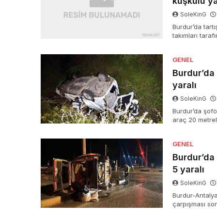
kuşkulu y
SoleKinG
Burdur’da tart
takımları tara
Yaralı bayanın 
GENEL
Burdur’da
yaralı
SoleKinG
Burdur’da şofö
araç 20 metreli
tarafından kurt
GENEL
Burdur’da a
5 yaralı
SoleKinG
Burdur-Antalya
çarpışması sonu