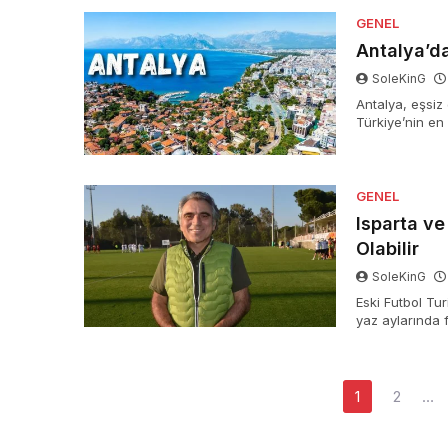
GENEL
Antalya’da
SoleKinG
Antalya, eşsiz 
Türkiye’nin en 
GENEL
Isparta ve
Olabilir
SoleKinG
Eski Futbol Tur
yaz aylarında 
bir merkez hali
milyon avroya 
Yazı
1
2
…
dolaşımı