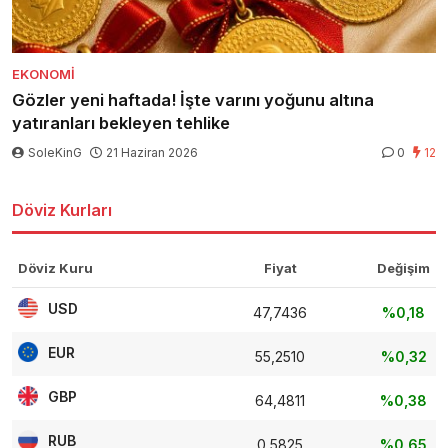
EKONOMI
Gözler yeni haftada! İşte varını yoğunu altına
yatıranları bekleyen tehlike
SoleKinG
21 Haziran 2026
0
12
Döviz Kurları
Döviz Kuru
Fiyat
Değişim
USD
47,7436
%0,18
EUR
55,2510
%0,32
GBP
64,4811
%0,38
RUB
0,5825
%0,65