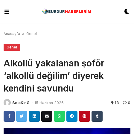
Skip
to
content
Anasayfa
»
Genel
Genel
Alkollü yakalanan şoför
‘alkollü değilim’ diyerek
kendini savundu
SoleKinG
-
15 Haziran 2026
13
0