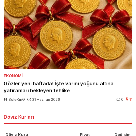
EKONOMI
Gözler yeni haftada! İşte varını yoğunu altına
yatıranları bekleyen tehlike
SoleKinG
21 Haziran 2026
0
11
Döviz Kurları
Döviz Kuru
Fiyat
Değişim