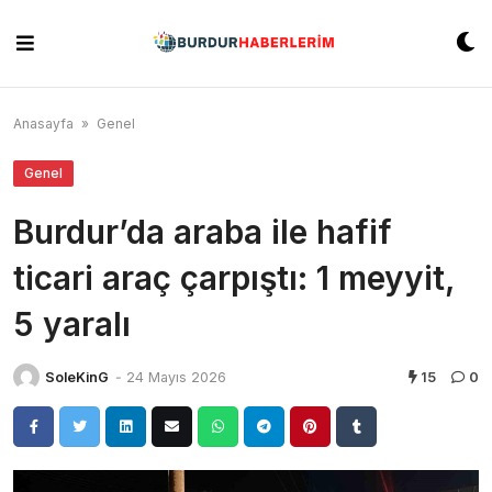
Skip
to
content
Anasayfa
»
Genel
Genel
Burdur’da araba ile hafif
ticari araç çarpıştı: 1 meyyit,
5 yaralı
SoleKinG
-
24 Mayıs 2026
15
0