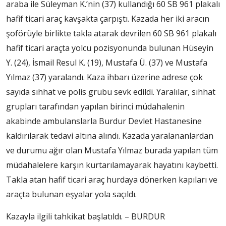
araba ile Süleyman K.’nin (37) kullandığı 60 SB 961 plakalı
hafif ticari araç kavşakta çarpıştı. Kazada her iki aracın
şoförüyle birlikte takla atarak devrilen 60 SB 961 plakalı
hafif ticari araçta yolcu pozisyonunda bulunan Hüseyin
Y. (24), İsmail Resul K. (19), Mustafa Ü. (37) ve Mustafa
Yılmaz (37) yaralandı. Kaza ihbarı üzerine adrese çok
sayıda sıhhat ve polis grubu sevk edildi. Yaralılar, sıhhat
grupları tarafından yapılan birinci müdahalenin
akabinde ambulanslarla Burdur Devlet Hastanesine
kaldırılarak tedavi altına alındı. Kazada yaralananlardan
ve durumu ağır olan Mustafa Yılmaz burada yapılan tüm
müdahalelere karşın kurtarılamayarak hayatını kaybetti.
Takla atan hafif ticari araç hurdaya dönerken kapıları ve
araçta bulunan eşyalar yola saçıldı.
Kazayla ilgili tahkikat başlatıldı. – BURDUR