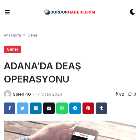
Skip
to
content
Anasayfa
»
Genel
Genel
ADANA’DA DEAŞ
OPERASYONU
SoleKinG
-
17 Ocak 2023
82
0