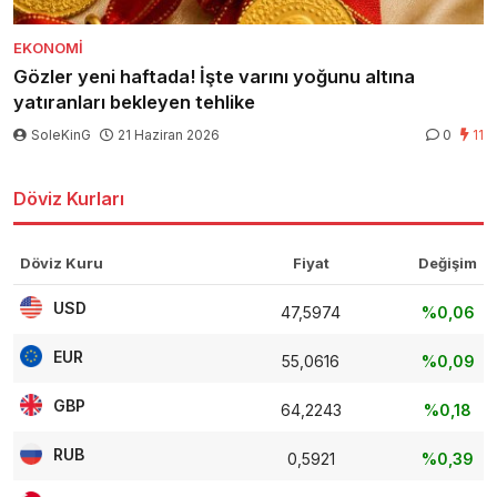
EKONOMI
Gözler yeni haftada! İşte varını yoğunu altına
yatıranları bekleyen tehlike
SoleKinG
21 Haziran 2026
0
11
Döviz Kurları
Döviz Kuru
Fiyat
Değişim
USD
47,5974
%0,06
EUR
55,0616
%0,09
GBP
64,2243
%0,18
RUB
0,5921
%0,39