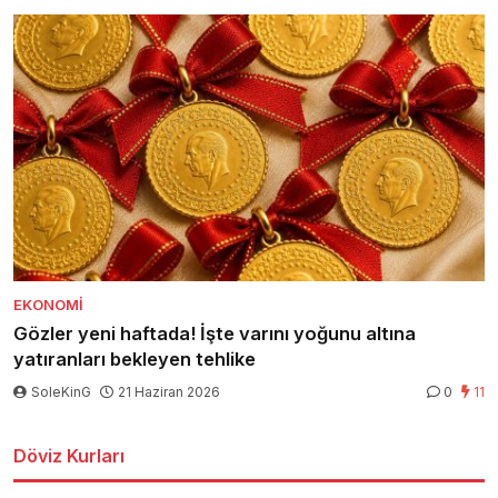
EKONOMI
Gözler yeni haftada! İşte varını yoğunu altına
yatıranları bekleyen tehlike
SoleKinG
21 Haziran 2026
0
11
Döviz Kurları