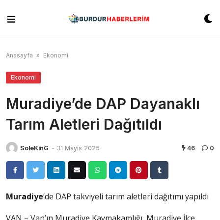
Skip
to
content
Anasayfa
»
Ekonomi
Ekonomi
Muradiye’de DAP Dayanaklı
Tarım Aletleri Dağıtıldı
SoleKinG
-
31 Mayıs 2025
46
0
Muradiye
‘de DAP takviyeli tarım aletleri dağıtımı yapıldı
VAN – Van’ın Muradiye Kaymakamlığı, Muradiye İlçe