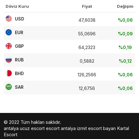
Döviz Kuru
Fiyat
Değişim
USD
47,6038
%0,06
EUR
55,0696
%0,09
GBP
64,2323
%0,19
RUB
0,5882
%0,12
BHD
126,2566
%0,06
SAR
12,6756
%0,06
© 2022 Tüm hakları saklıdır.
antalya ucuz escort
escort antalya
izmit escort bayan
Kartal
Escort