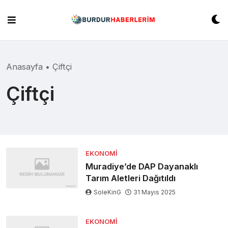
Skip
to
content
Anasayfa
•
Çiftçi
Çiftçi
EKONOMI
Muradiye’de DAP Dayanaklı
Tarım Aletleri Dağıtıldı
SoleKinG
31 Mayıs 2025
EKONOMI