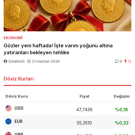
EKONOMI
Gözler yeni haftada! İşte varını yoğunu altına
yatıranları bekleyen tehlike
SoleKinG
21 Haziran 2026
0
12
Döviz Kurları
Döviz Kuru
Fiyat
Değişim
USD
47,7436
%0,18
EUR
55,2510
%0,32
GBP