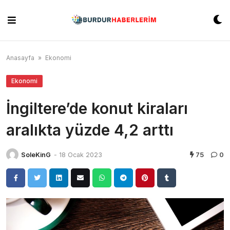
Skip
to
content
Anasayfa
»
Ekonomi
Ekonomi
İngiltere’de konut kiraları
aralıkta yüzde 4,2 arttı
SoleKinG
-
18 Ocak 2023
75
0