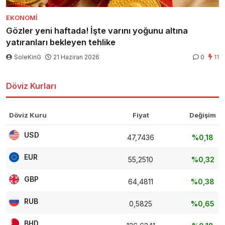
EKONOMI
Gözler yeni haftada! İşte varını yoğunu altına
yatıranları bekleyen tehlike
SoleKinG
21 Haziran 2026
0
11
Döviz Kurları
Döviz Kuru
Fiyat
Değişim
USD
47,7436
%0,18
EUR
55,2510
%0,32
GBP
64,4811
%0,38
RUB
0,5825
%0,65
BHD