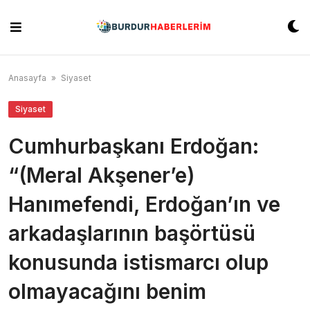
Skip
to
content
Anasayfa
»
Siyaset
Siyaset
Cumhurbaşkanı Erdoğan:
“(Meral Akşener’e)
Hanımefendi, Erdoğan’ın ve
arkadaşlarının başörtüsü
konusunda istismarcı olup
olmayacağını benim