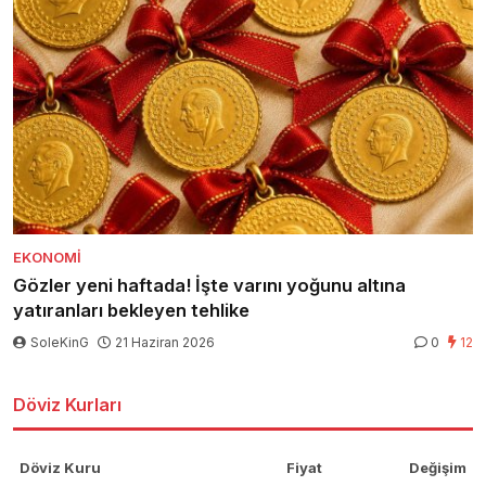
EKONOMI
Gözler yeni haftada! İşte varını yoğunu altına
yatıranları bekleyen tehlike
SoleKinG
21 Haziran 2026
0
12
Döviz Kurları
Döviz Kuru
Fiyat
Değişim