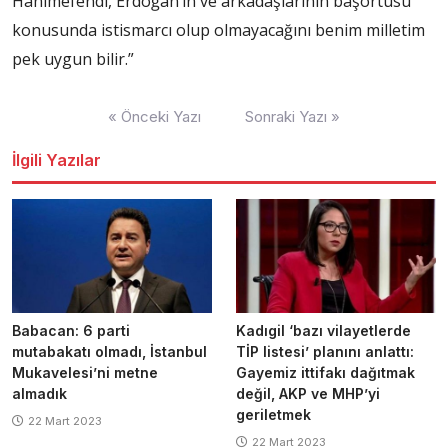
Hanımefendi, Erdoğan’ın ve arkadaşlarının başörtüsü
konusunda istismarcı olup olmayacağını benim milletim
pek uygun bilir.”
Yazı
« Önceki Yazı
Sonraki Yazı »
dolaşımı
İlgili Yazılar
Babacan: 6 parti
Kadıgil ‘bazı vilayetlerde
mutabakatı olmadı, İstanbul
TİP listesi’ planını anlattı:
Mukavelesi’ni metne
Gayemiz ittifakı dağıtmak
almadık
değil, AKP ve MHP’yi
geriletmek
22 Mart 2023
22 Mart 2023