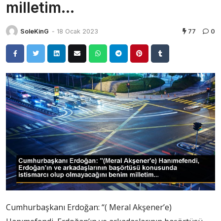
milletim…
SoleKinG
-
18 Ocak 2023
77
0
Cumhurbaşkanı Erdoğan: “( Meral Akşener’e)