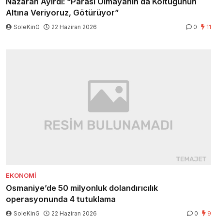
Nazaran Ayırdı: “Parası Olmayanın da Koltuğunun
Altına Veriyoruz, Götürüyor”
SoleKinG
22 Haziran 2026
0
11
EKONOMI
Osmaniye’de 50 milyonluk dolandırıcılık
operasyonunda 4 tutuklama
SoleKinG
22 Haziran 2026
0
9