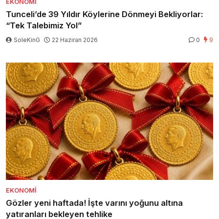
EKONOMI
Tunceli’de 39 Yıldır Köylerine Dönmeyi Bekliyorlar:
“Tek Talebimiz Yol”
SoleKinG
22 Haziran 2026
0
9
EKONOMI
Gözler yeni haftada! İşte varını yoğunu altına
yatıranları bekleyen tehlike