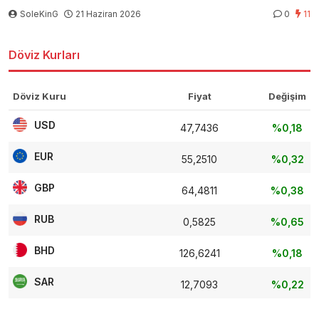
SoleKinG
21 Haziran 2026
0
11
Döviz Kurları
Döviz Kuru
Fiyat
Değişim
USD
47,7436
%0,18
EUR
55,2510
%0,32
GBP
64,4811
%0,38
RUB
0,5825
%0,65
BHD
126,6241
%0,18
SAR
12,7093
%0,22