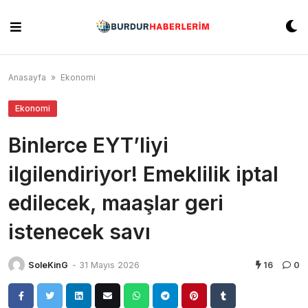
Skip
to
content
Anasayfa
»
Ekonomi
Ekonomi
Binlerce EYT’liyi
ilgilendiriyor! Emeklilik iptal
edilecek, maaşlar geri
istenecek savı
SoleKinG
-
31 Mayıs 2026
16
0