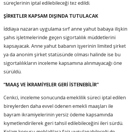
süreçlerinin iptal edilebileceği tez edildi.
ŞİRKETLER KAPSAM DIŞINDA TUTULACAK
İddiaya nazaran uygulama sırf anne yahut babaya ilişkin
şahıs işletmelerinde geçen sigortalılık müddetlerini
kapsayacak. Anne yahut babanın işyerinin limited şirket
ya da anonim şirket statüsünde olması halinde ise bu
sigortalılıkların inceleme kapsamına alınmayacağı öne
sürüldü.
“MAAŞ VE İKRAMİYELER GERİ İSTENEBİLİR”
Cenkci, inceleme sonucunda emeklilik süreci iptal edilen
bireylerden daha evvel ödenen emekli maaşları ile
bayram ikramiyelerinin yersiz ödeme kapsamında
kıymetlendirilerek geri tahsil edilebileceğini ileri sürdü.
Kelam konusu meblağlara faiz uygulanabileceği de