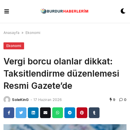
Skip
to
content
Anasayfa
»
Ekonomi
Ekonomi
Vergi borcu olanlar dikkat:
Taksitlendirme düzenlemesi
Resmi Gazete’de
SoleKinG
-
17 Haziran 2026
9
0