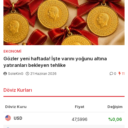
EKONOMI
Gözler yeni haftada! İşte varını yoğunu altına
yatıranları bekleyen tehlike
SoleKinG
21 Haziran 2026
0
11
Döviz Kurları
Döviz Kuru
Fiyat
Değişim
USD
47,5996
%0,06