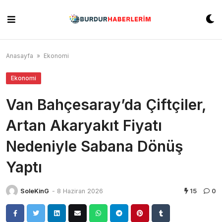
Skip
to
content
Anasayfa
»
Ekonomi
Ekonomi
Van Bahçesaray’da Çiftçiler,
Artan Akaryakıt Fiyatı
Nedeniyle Sabana Dönüş
Yaptı
SoleKinG
-
8 Haziran 2026
15
0