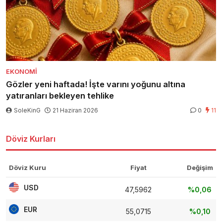
EKONOMI
Gözler yeni haftada! İşte varını yoğunu altına
yatıranları bekleyen tehlike
SoleKinG
21 Haziran 2026
0
11
Döviz Kurları
Döviz Kuru
Fiyat
Değişim
USD
47,5962
%0,06
EUR
55,0715
%0,10