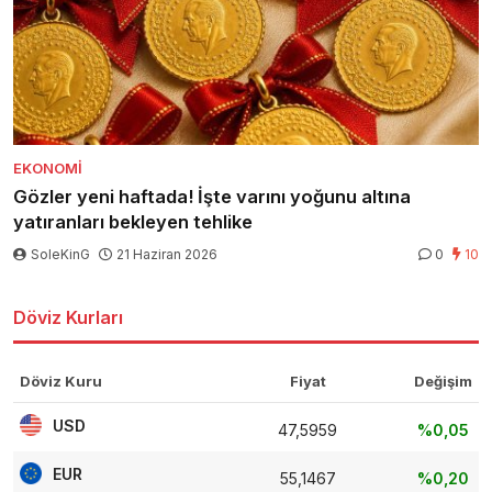
EKONOMI
Gözler yeni haftada! İşte varını yoğunu altına
yatıranları bekleyen tehlike
SoleKinG
21 Haziran 2026
0
10
Döviz Kurları
Döviz Kuru
Fiyat
Değişim
USD
47,5959
%0,05
EUR
55,1467
%0,20