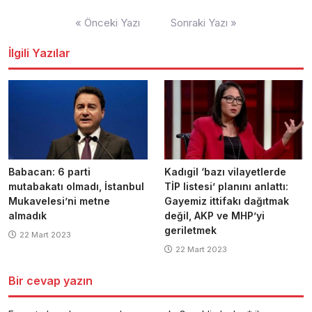
Yazı
« Önceki Yazı
Sonraki Yazı »
dolaşımı
İlgili Yazılar
Babacan: 6 parti
Kadıgil ‘bazı vilayetlerde
mutabakatı olmadı, İstanbul
TİP listesi’ planını anlattı:
Mukavelesi’ni metne
Gayemiz ittifakı dağıtmak
almadık
değil, AKP ve MHP’yi
geriletmek
22 Mart 2023
22 Mart 2023
Bir cevap yazın