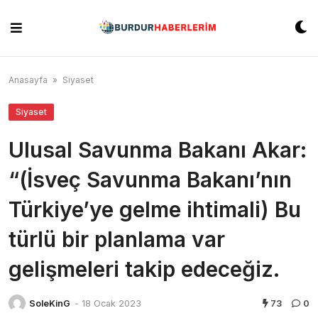
Skip
to
content
Anasayfa
»
Siyaset
Siyaset
Ulusal Savunma Bakanı Akar:
“(İsveç Savunma Bakanı’nın
Türkiye’ye gelme ihtimali) Bu
türlü bir planlama var
gelişmeleri takip edeceğiz.
SoleKinG
-
18 Ocak 2023
73
0