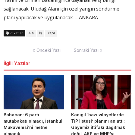
Tarım ve Orman Bakanlığınca dayanak ve iş birliği
sağlanacak. Uludağ Alanı için özel yangın söndürme
planı yapılacak ve uygulanacak. – ANKARA
Ala
İş
Yapı
Etiketler
Yazı
« Önceki Yazı
Sonraki Yazı »
dolaşımı
İlgili Yazılar
Babacan: 6 parti
Kadıgil ‘bazı vilayetlerde
mutabakatı olmadı, İstanbul
TİP listesi’ planını anlattı:
Mukavelesi’ni metne
Gayemiz ittifakı dağıtmak
almadık
değil, AKP ve MHP’yi