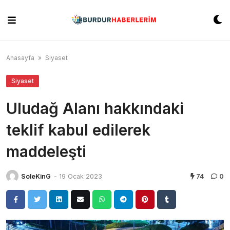
Skip
to
content
Anasayfa
»
Siyaset
Siyaset
Uludağ Alanı hakkındaki
teklif kabul edilerek
maddeleşti
SoleKinG
-
19 Ocak 2023
74
0