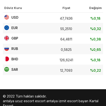
Döviz Kuru
Fiyat
Değişim
USD
47,7436
%0,18
EUR
55,2510
%0,32
GBP
64,4811
%0,38
RUB
0,5825
%0,65
BHD
126,6241
%0,18
SAR
12,7093
%0,22
© 2022 Tüm hakları saklıdır.
antalya ucuz escort
escort antalya
izmit escort bayan
Kartal
Escort