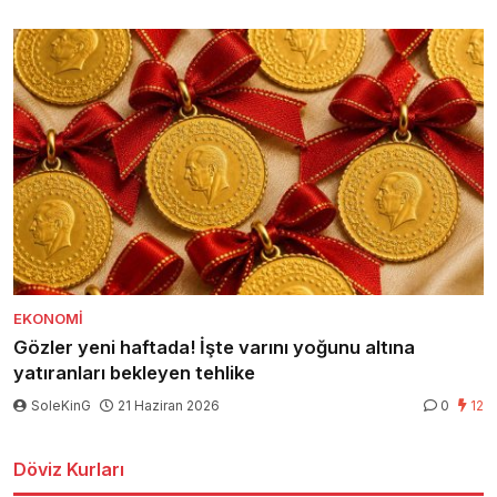
EKONOMI
Gözler yeni haftada! İşte varını yoğunu altına
yatıranları bekleyen tehlike
SoleKinG
21 Haziran 2026
0
12
Döviz Kurları