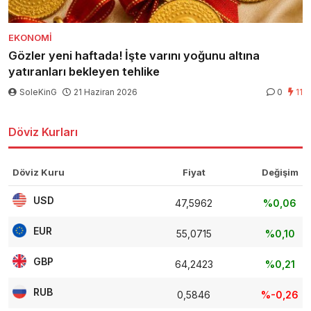
EKONOMI
Gözler yeni haftada! İşte varını yoğunu altına
yatıranları bekleyen tehlike
SoleKinG
21 Haziran 2026
0
11
Döviz Kurları
Döviz Kuru
Fiyat
Değişim
USD
47,5962
%0,06
EUR
55,0715
%0,10
GBP
64,2423
%0,21
RUB
0,5846
%-0,26