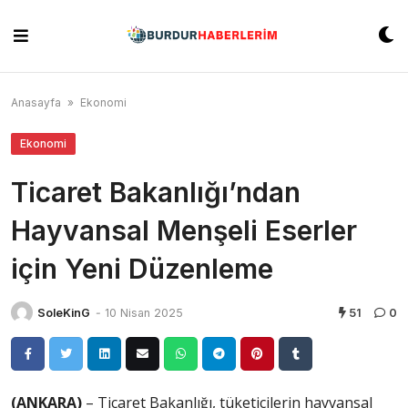
Skip
to
content
Anasayfa
»
Ekonomi
Ekonomi
Ticaret Bakanlığı’ndan
Hayvansal Menşeli Eserler
için Yeni Düzenleme
SoleKinG
-
10 Nisan 2025
51
0
(ANKARA)
– Ticaret Bakanlığı, tüketicilerin hayvansal