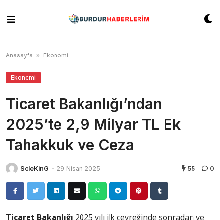
Skip
to
content
Anasayfa
»
Ekonomi
Ekonomi
Ticaret Bakanlığı’ndan
2025’te 2,9 Milyar TL Ek
Tahakkuk ve Ceza
SoleKinG
-
29 Nisan 2025
55
0
Ticaret Bakanlığı
2025 yılı ilk çeyreğinde sonradan ve