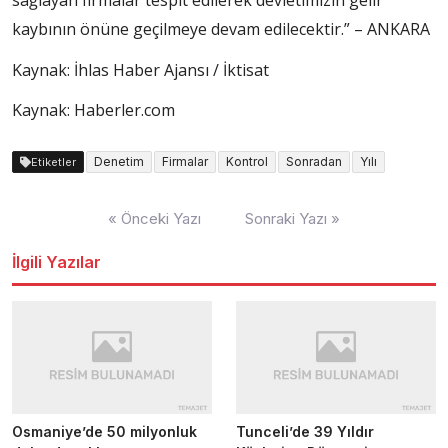
sağlayan firmalar tespit edilerek devletimizin gelir
kaybının önüne geçilmeye devam edilecektir.” – ANKARA
Kaynak: İhlas Haber Ajansı / İktisat
Kaynak: Haberler.com
Denetim
Firmalar
Kontrol
Sonradan
Yılı
Etiketler
Yazı
« Önceki Yazı
Sonraki Yazı »
dolaşımı
İlgili Yazılar
Osmaniye’de 50 milyonluk
Tunceli’de 39 Yıldır