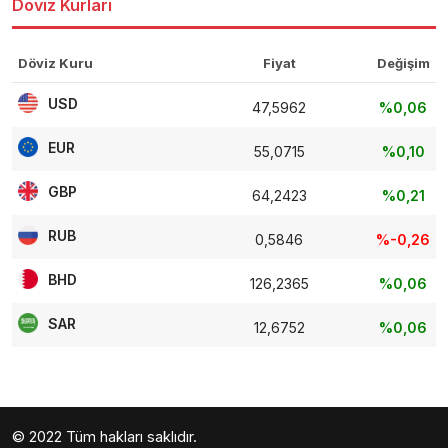
Döviz Kurları
Döviz Kuru
Fiyat
Değişim
USD
47,5962
%0,06
EUR
55,0715
%0,10
GBP
64,2423
%0,21
RUB
0,5846
%-0,26
BHD
126,2365
%0,06
SAR
12,6752
%0,06
© 2022 Tüm hakları saklıdır.