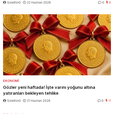
SoleKinG
22 Haziran 2026
0
9
EKONOMI
Gözler yeni haftada! İşte varını yoğunu altına
yatıranları bekleyen tehlike
SoleKinG
21 Haziran 2026
0
11