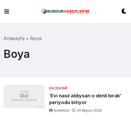
Skip
to
content
Anasayfa
•
Boya
Boya
EKONOMI
‘Evi nasıl aldıysan o denli bırak’
periyodu bitiyor
SoleKinG
24 Mayıs 2026