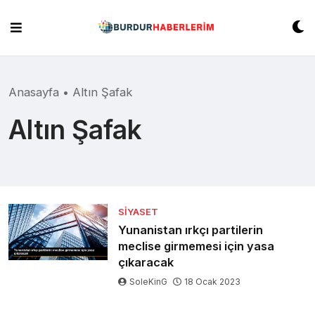
Skip
to
content
Anasayfa
•
Altın Şafak
Altın Şafak
SIYASET
Yunanistan ırkçı partilerin
meclise girmemesi için yasa
çıkaracak
SoleKinG
18 Ocak 2023