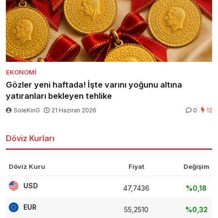
EKONOMI
Gözler yeni haftada! İşte varını yoğunu altına
yatıranları bekleyen tehlike
SoleKinG
21 Haziran 2026
0
12
Döviz Kurları
Döviz Kuru
Fiyat
Değişim
USD
47,7436
%0,18
EUR
55,2510
%0,32