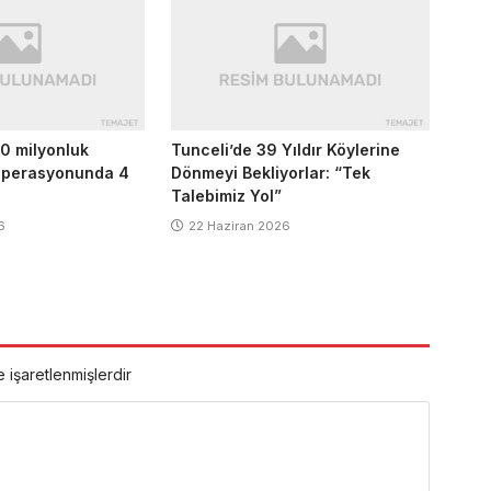
0 milyonluk
Tunceli’de 39 Yıldır Köylerine
 operasyonunda 4
Dönmeyi Bekliyorlar: “Tek
Talebimiz Yol”
6
22 Haziran 2026
e işaretlenmişlerdir