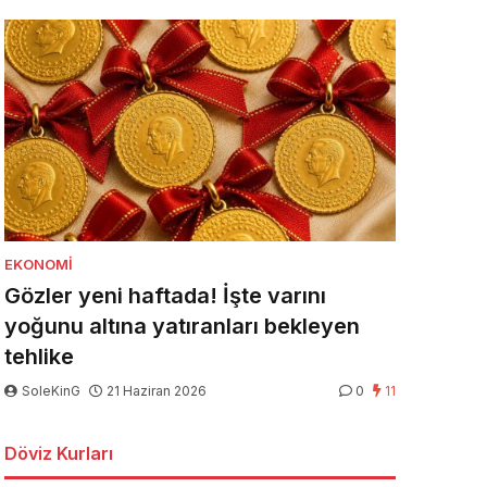
EKONOMI
Gözler yeni haftada! İşte varını
yoğunu altına yatıranları bekleyen
tehlike
SoleKinG
21 Haziran 2026
0
11
Döviz Kurları