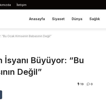
kımızda
İletişim
Anasayfa
Siyaset
Dünya
Sağlık
: “Bu Ocak Kimsenin Babasının Değil”
 İsyanı Büyüyor: “Bu
nın Değil”
19
0