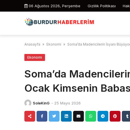
Skip
06 Ağustos 2026, Perşembe
Gizlilik Politikası
Hak
to
content
Anasayfa
»
Ekonomi
»
Soma’da Madencilerin İsyanı Büyüyor
Ekonomi
Soma’da Madencilerin
Ocak Kimsenin Babası
SoleKinG
-
25 Mayıs 2026