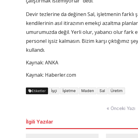
çalıştırmak istemiyorlar” dedi.
Devir tezlerine da değinen Sal, işletmenin farklı
kendilerinin asıl itirazının emekçi azaltma planl
umurumuzda değil. Yerli olur, yabancı olur fark et
personel işsiz kalmasın. Bizim karşı çıktığımız şe
kullandı.
Kaynak: ANKA
Kaynak: Haberler.com
İşçi
İşletme
Maden
Sal
Üretim
Etiketler
Yazı
« Önceki Yazı
dolaşımı
İlgili Yazılar