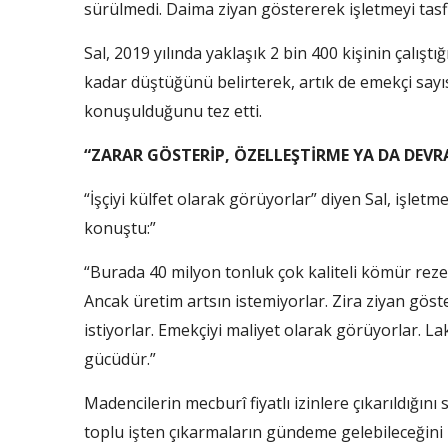
sürülmedi. Daima ziyan göstererek işletmeyi tasfi
Sal, 2019 yılında yaklaşık 2 bin 400 kişinin çalışt
kadar düştüğünü belirterek, artık de emekçi say
konuşulduğunu tez etti.
“ZARAR GÖSTERİP, ÖZELLEŞTİRME YA DA DEVR
“İşçiyi külfet olarak görüyorlar” diyen Sal, işle
konuştu:”
“Burada 40 milyon tonluk çok kaliteli kömür rezer
Ancak üretim artsın istemiyorlar. Zira ziyan göst
istiyorlar. Emekçiyi maliyet olarak görüyorlar. L
gücüdür.”
Madencilerin mecburî fiyatlı izinlere çıkarıldığı
toplu işten çıkarmaların gündeme gelebileceğini b