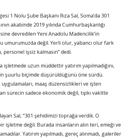
gesi 1 Nolu Şube Başkanı Rıza Sal, Soma’da 301
asının akabinde 2019 yılında Cumhurbaşkanlığı
esine devredilen Yeni Anadolu Madencilik’in
u umurumuzda değil. Yerli olur, yabancı olur fark
n, personel işsiz kalmasın” dedi.
da işletmede uzun müddettir yatırım yapılmadığını,
imin şuurlu biçimde düşürüldüğünü öne sürdü.
 uygulamaları, maaş düzensizlikleri ve işten
nan sürecin sadece ekonomik değil, tıpkı vakitte
layan Sal, “301 şehidimizi toprağa verdik. O
ir işletme değil. Burada insanların alın teri, emeği ve
tamadılar. Yatırım yapılmadı, gereç alınmadı, galeriler