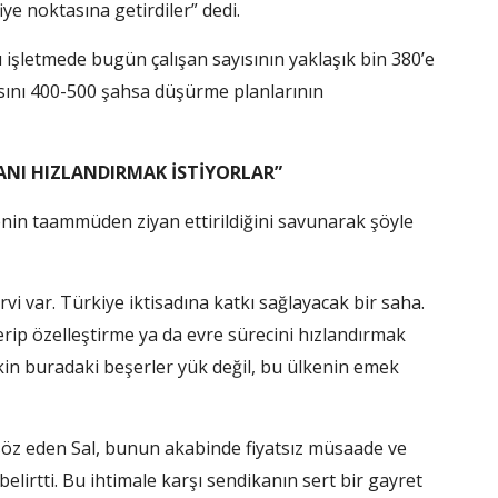
ye noktasına getirdiler” dedi.
ığı işletmede bugün çalışan sayısının yaklaşık bin 380’e
ısını 400-500 şahsa düşürme planlarının
ANI HIZLANDIRMAK İSTİYORLAR”
tmenin taammüden ziyan ettirildiğini savunarak şöyle
vi var. Türkiye iktisadına katkı sağlayacak bir saha.
erip özelleştirme ya da evre sürecini hızlandırmak
akin buradaki beşerler yük değil, bu ülkenin emek
nı söz eden Sal, bunun akabinde fiyatsız müsaade ve
elirtti. Bu ihtimale karşı sendikanın sert bir gayret