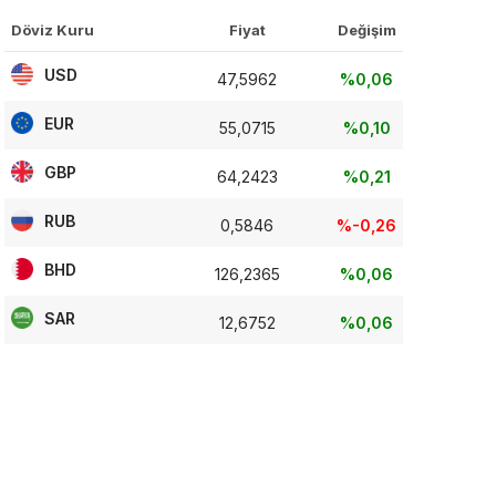
Döviz Kuru
Fiyat
Değişim
USD
47,5962
%0,06
EUR
55,0715
%0,10
GBP
64,2423
%0,21
RUB
0,5846
%-0,26
BHD
126,2365
%0,06
SAR
12,6752
%0,06