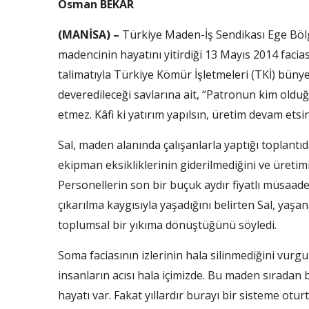
Osman BEKAR
(MANİSA) –
Türkiye Maden-İş Sendikası Ege Böl
madencinin hayatını yitirdiği 13 Mayıs 2014 faci
talimatıyla Türkiye Kömür İşletmeleri (TKİ) büny
deveredileceği savlarına ait, “Patronun kim olduğ
etmez. Kâfi ki yatırım yapılsın, üretim devam etsi
Sal, maden alanında çalışanlarla yaptığı toplantı
ekipman eksikliklerinin giderilmediğini ve üret
Personellerin son bir buçuk aydır fiyatlı müsaade
çıkarılma kaygısıyla yaşadığını belirten Sal, yaşa
toplumsal bir yıkıma dönüştüğünü söyledi.
Soma faciasının izlerinin hala silinmediğini vurgu
insanların acısı hala içimizde. Bu maden sıradan b
hayatı var. Fakat yıllardır burayı bir sisteme otur