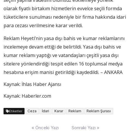
seçim yapma iradesini olumsuz etkilemeye yönelik
olarak fiyatlı birtakım hizmetlerin evvelce seçili formda
tüketicilere sunulması nedeniyle bir firma hakkında idari
para cezası verilmesine karar verildi.
Reklam Heyeti’nin yasa dışı bahis ve kumar reklamlarını
incelemeye devam ettiği de belirtildi. Yasa dışı bahis ve
kumar reklamı yaptığı ve vatandaşları çeşitli yasa dışı
sitelere yönlendirdiği tespit edilen 16 toplumsal medya
hesabına erişim manisi getirildiği kaydedildi. – ANKARA
Kaynak: İhlas Haber Ajansı
Kaynak: Haberler.com
Ceza
İdari
Karar
Reklam
Reklam Şurası
Etiketler
Yazı
« Önceki Yazı
Sonraki Yazı »