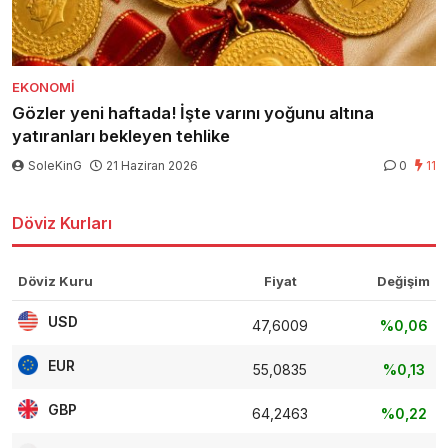
EKONOMI
Gözler yeni haftada! İşte varını yoğunu altına
yatıranları bekleyen tehlike
SoleKinG
21 Haziran 2026
0
11
Döviz Kurları
Döviz Kuru
Fiyat
Değişim
USD
47,6009
%0,06
EUR
55,0835
%0,13
GBP
64,2463
%0,22