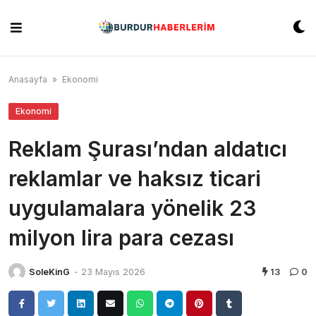
Skip
to
content
Anasayfa
»
Ekonomi
Ekonomi
Reklam Şurası’ndan aldatıcı
reklamlar ve haksız ticari
uygulamalara yönelik 23
milyon lira para cezası
SoleKinG
-
23 Mayıs 2026
13
0