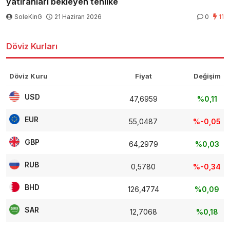
yatıranları bekleyen tehlike
SoleKinG
21 Haziran 2026
0
11
Döviz Kurları
Döviz Kuru
Fiyat
Değişim
USD
47,6959
%0,11
EUR
55,0487
%-0,05
GBP
64,2979
%0,03
RUB
0,5780
%-0,34
BHD
126,4774
%0,09
SAR
12,7068
%0,18