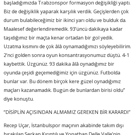
başladığımızda Trabzonspor formasyon değişikliği yaptı.
Biz de değişiklik yaparak karşılık verdik. Geçişlerden çok
durum bulabileceğimiz bir ikinci yarı oldu ve bulduk da.
Maalesef değerlendiremedik. 93’üncü dakikaya kadar
taşıdığımız bir maçta kenar ortadan bir gol yedik.
Uzatma kısmını de çok âlâ oynamadığımızı söyleyebilirim.
2’nci golden sonra oyun konsantrasyonumuz düştü. 4-1
kaybettik. Üzgünüz. 93 dakika âlâ oynadığımız bir
oyunda çeşidi geçemediğimiz için üzgünüz. Futbolda
bunlar var. Bu dönem birçok kere güzel oynadığımız
maçları kazanamadık. Bugün de bunlardan birisi oldu”
diye konuştu.
“DİSİPLİN AÇISINDAN ALMAMIZ GEREKEN BİR KARARDI”
Recep Uçar, İstanbulspor maçının akabinde takım dışı
bırakılan Serkan Kırıntılı ve Yonathan Delle Valle’nin