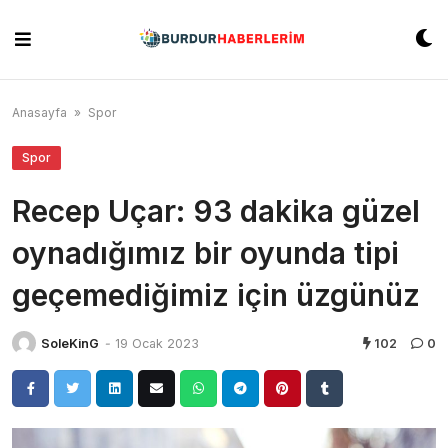
Skip
to
content
Anasayfa
»
Spor
Spor
Recep Uçar: 93 dakika güzel
oynadığımız bir oyunda tipi
geçemediğimiz için üzgünüz
SoleKinG
-
19 Ocak 2023
102
0