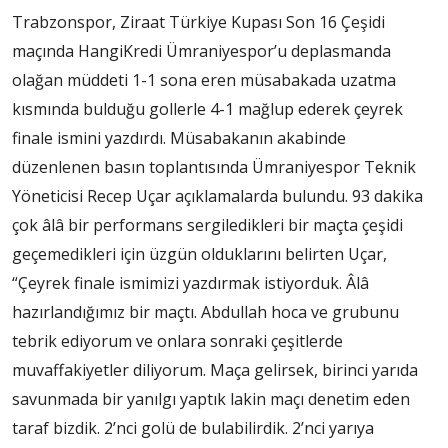
Trabzonspor, Ziraat Türkiye Kupası Son 16 Çeşidi
maçında HangiKredi Ümraniyespor’u deplasmanda
olağan müddeti 1-1 sona eren müsabakada uzatma
kısmında bulduğu gollerle 4-1 mağlup ederek çeyrek
finale ismini yazdırdı. Müsabakanın akabinde
düzenlenen basın toplantısında Ümraniyespor Teknik
Yöneticisi Recep Uçar açıklamalarda bulundu. 93 dakika
çok âlâ bir performans sergiledikleri bir maçta çeşidi
geçemedikleri için üzgün olduklarını belirten Uçar,
“Çeyrek finale ismimizi yazdırmak istiyorduk. Âlâ
hazırlandığımız bir maçtı. Abdullah hoca ve grubunu
tebrik ediyorum ve onlara sonraki çeşitlerde
muvaffakiyetler diliyorum. Maça gelirsek, birinci yarıda
savunmada bir yanılgı yaptık lakin maçı denetim eden
taraf bizdik. 2’nci golü de bulabilirdik. 2’nci yarıya