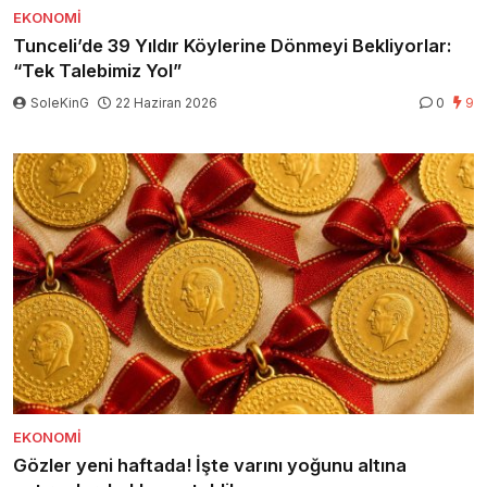
EKONOMI
Tunceli’de 39 Yıldır Köylerine Dönmeyi Bekliyorlar:
“Tek Talebimiz Yol”
SoleKinG
22 Haziran 2026
0
9
EKONOMI
Gözler yeni haftada! İşte varını yoğunu altına