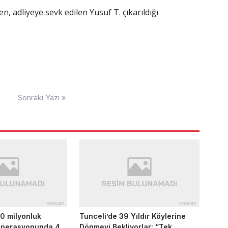
ken, adliyeye sevk edilen Yusuf T. çıkarıldığı
Sonraki Yazı »
0 milyonluk
Tunceli’de 39 Yıldır Köylerine
 operasyonunda 4
Dönmeyi Bekliyorlar: “Tek