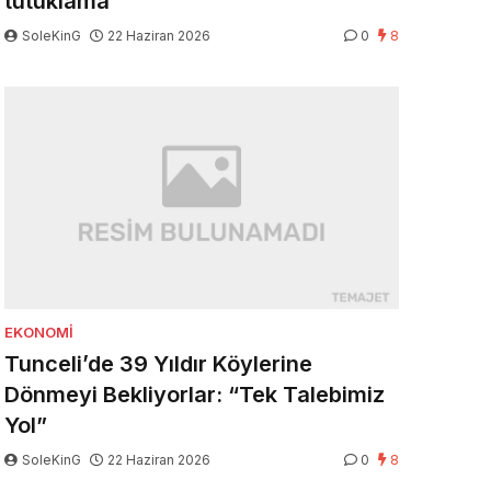
tutuklama
SoleKinG
22 Haziran 2026
0
8
EKONOMI
Tunceli’de 39 Yıldır Köylerine
Dönmeyi Bekliyorlar: “Tek Talebimiz
Yol”
SoleKinG
22 Haziran 2026
0
8