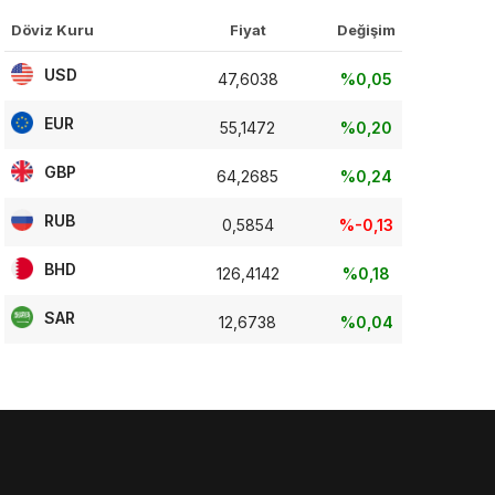
Döviz Kuru
Fiyat
Değişim
USD
47,6038
%0,05
EUR
55,1472
%0,20
GBP
64,2685
%0,24
RUB
0,5854
%-0,13
BHD
126,4142
%0,18
SAR
12,6738
%0,04