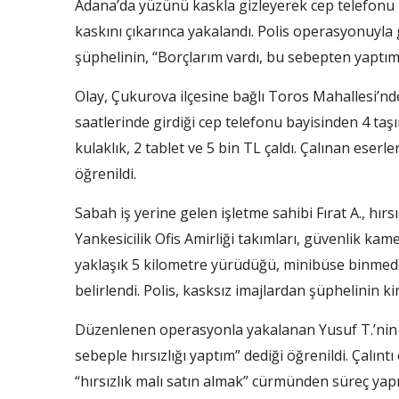
Adana’da yüzünü kaskla gizleyerek cep telefonu 
kaskını çıkarınca yakalandı. Polis operasyonuyla 
şüphelinin, “Borçlarım vardı, bu sebepten yaptım”
Olay, Çukurova ilçesine bağlı Toros Mahallesi’n
saatlerinde girdiği cep telefonu bayisinden 4 taşın
kulaklık, 2 tablet ve 5 bin TL çaldı. Çalınan eser
öğrenildi.
Sabah iş yerine gelen işletme sahibi Fırat A., hırsı
Yankesicilik Ofis Amirliği takımları, güvenlik kam
yaklaşık 5 kilometre yürüdüğü, minibüse binmeden
belirlendi. Polis, kasksız imajlardan şüphelinin kiml
Düzenlenen operasyonla yakalanan Yusuf T.’nin 
sebeple hırsızlığı yaptım” dediği öğrenildi. Çalıntı
“hırsızlık malı satın almak” cürmünden süreç yapıl