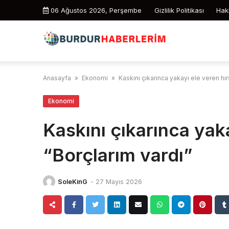
Skip
06 Ağustos 2026, Perşembe
Gizlilik Politikası
Hak
to
content
Anasayfa
»
Ekonomi
»
Kaskını çıkarınca yakayı ele veren hır
Ekonomi
Kaskını çıkarınca yaka
“Borçlarım vardı”
SoleKinG
-
27 Mayıs 2026