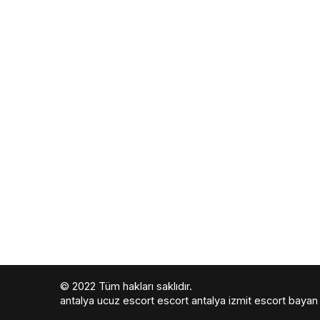
© 2022 Tüm hakları saklıdır.
antalya ucuz escort
escort antalya
izmit escort bayan