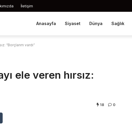
kımızda
İletişim
Anasayfa
Siyaset
Dünya
Sağlık
sız: “Borçlarım vardı”
yı ele veren hırsız:
18
0