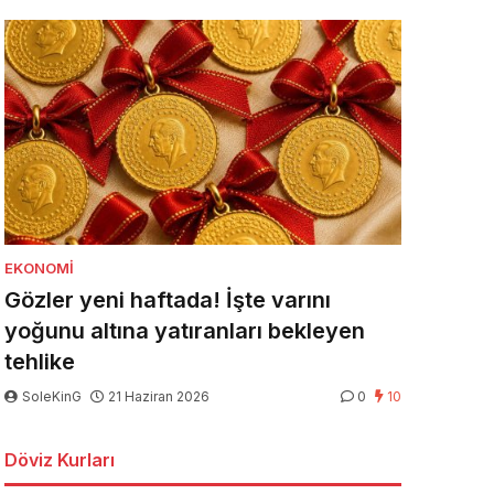
EKONOMI
Gözler yeni haftada! İşte varını
yoğunu altına yatıranları bekleyen
tehlike
SoleKinG
21 Haziran 2026
0
10
Döviz Kurları