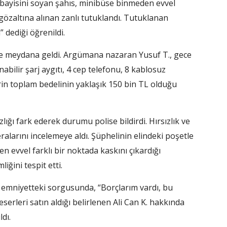
bayisini soyan şahıs, minibüse binmeden evvel
gözaltına alınan zanlı tutuklandı. Tutuklanan
 dediği öğrenildi.
de meydana geldi. Argümana nazaran Yusuf T., gece
abilir şarj aygıtı, 4 cep telefonu, 8 kablosuz
lerin toplam bedelinin yaklaşık 150 bin TL olduğu
zlığı fark ederek durumu polise bildirdi. Hırsızlık ve
eralarını incelemeye aldı. Şüphelinin elindeki poşetle
 evvel farklı bir noktada kaskını çıkardığı
iğini tespit etti.
emniyetteki sorgusunda, “Borçlarım vardı, bu
 eserleri satın aldığı belirlenen Ali Can K. hakkında
dı.