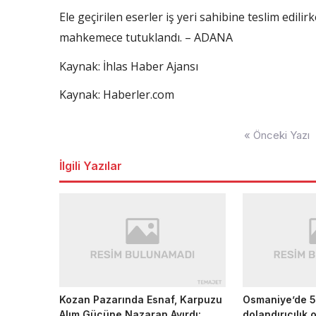
Ele geçirilen eserler iş yeri sahibine teslim edilir
mahkemece tutuklandı. – ADANA
Kaynak: İhlas Haber Ajansı
Kaynak: Haberler.com
Yazı
« Önceki Yazı
dolaşımı
İlgili Yazılar
Kozan Pazarında Esnaf, Karpuzu
Osmaniye’de 5
Alım Gücüne Nazaran Ayırdı:
dolandırıcılık