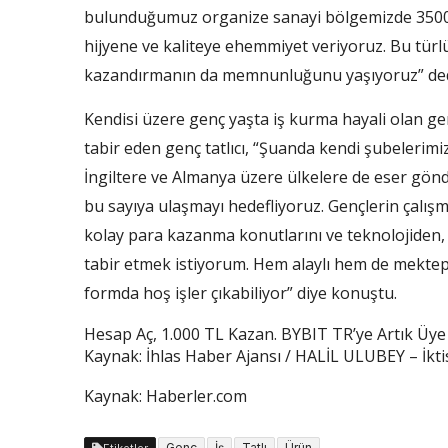
bulunduğumuz organize sanayi bölgemizde 3500 
hijyene ve kaliteye ehemmiyet veriyoruz. Bu türl
kazandırmanın da memnunluğunu yaşıyoruz” ded
Kendisi üzere genç yaşta iş kurma hayali olan ge
tabir eden genç tatlıcı, “Şuanda kendi şubelerim
İngiltere ve Almanya üzere ülkelere de eser gönde
bu sayıya ulaşmayı hedefliyoruz. Gençlerin çalışm
kolay para kazanma konutlarını ve teknolojiden
tabir etmek istiyorum. Hem alaylı hem de mektep
formda hoş işler çıkabiliyor” diye konuştu.
Hesap Aç, 1.000 TL Kazan. BYBIT TR’ye Artık Üye
Kaynak: İhlas Haber Ajansı / HALİL ULUBEY – İkti
Kaynak: Haberler.com
Genç
İş
Tatlı
Ürün