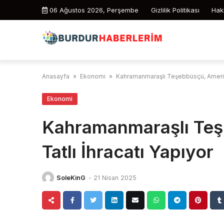
Skip
06 Ağustos 2026, Perşembe
Gizlilik Politikası
Hak
to
content
Anasayfa
»
Ekonomi
»
Kahramanmaraşlı Teşebbüsçü, Amerika
Ekonomi
Kahramanmaraşlı Teş
Tatlı İhracatı Yapıyor
SoleKinG
-
21 Nisan 2025