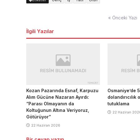
Etiketler
Yazı
« Önceki Yazı
dolaşımı
İlgili Yazılar
Kozan Pazarında Esnaf, Karpuzu
Osmaniye’de 5
Alım Gücüne Nazaran Ayırdı:
dolandırıcılık
“Parası Olmayanın da
tutuklama
Koltuğunun Altına Veriyoruz,
22 Haziran 202
Götürüyor”
22 Haziran 2026
Bir cevap yazın