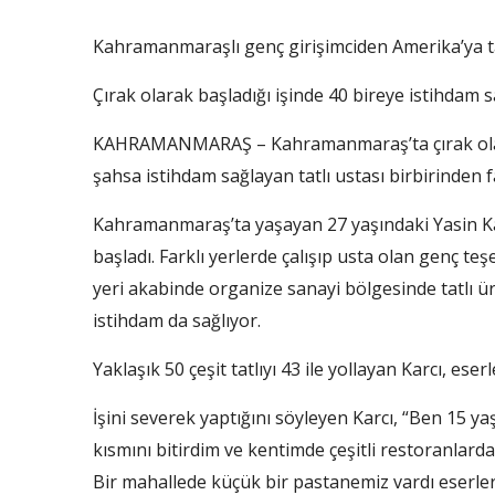
Kahramanmaraşlı genç girişimciden Amerika’ya tat
Çırak olarak başladığı işinde 40 bireye istihdam s
KAHRAMANMARAŞ – Kahramanmaraş’ta çırak olara
şahsa istihdam sağlayan tatlı ustası birbirinden fa
Kahramanmaraş’ta yaşayan 27 yaşındaki Yasin Karc
başladı. Farklı yerlerde çalışıp usta olan genç teş
yeri akabinde organize sanayi bölgesinde tatlı ü
istihdam da sağlıyor.
Yaklaşık 50 çeşit tatlıyı 43 ile yollayan Karcı, es
İşini severek yaptığını söyleyen Karcı, “Ben 15 
kısmını bitirdim ve kentimde çeşitli restoranlard
Bir mahallede küçük bir pastanemiz vardı eserler