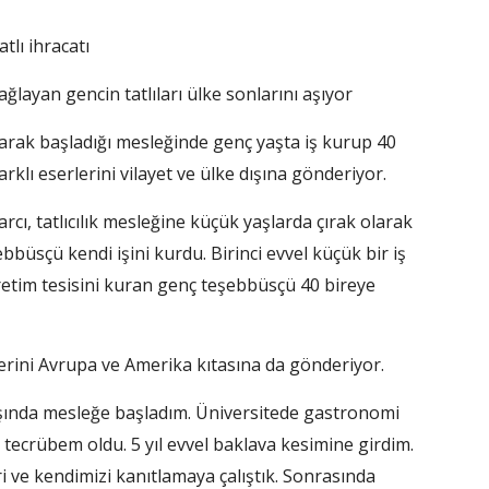
lı ihracatı
ağlayan gencin tatlıları ülke sonlarını aşıyor
k başladığı mesleğinde genç yaşta iş kurup 40
rklı eserlerini vilayet ve ülke dışına gönderiyor.
ı, tatlıcılık mesleğine küçük yaşlarda çırak olarak
ebbüsçü kendi işini kurdu. Birinci evvel küçük bir iş
retim tesisini kuran genç teşebbüsçü 40 bireye
erlerini Avrupa ve Amerika kıtasına da gönderiyor.
yaşında mesleğe başladım. Üniversitede gastronomi
a tecrübem oldu. 5 yıl evvel baklava kesimine girdim.
i ve kendimizi kanıtlamaya çalıştık. Sonrasında