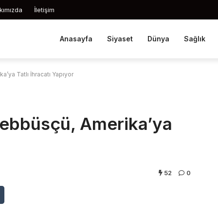
kımızda
İletişim
Anasayfa
Siyaset
Dünya
Sağlık
’ya Tatlı İhracatı Yapıyor
ebbüsçü, Amerika’ya
52
0