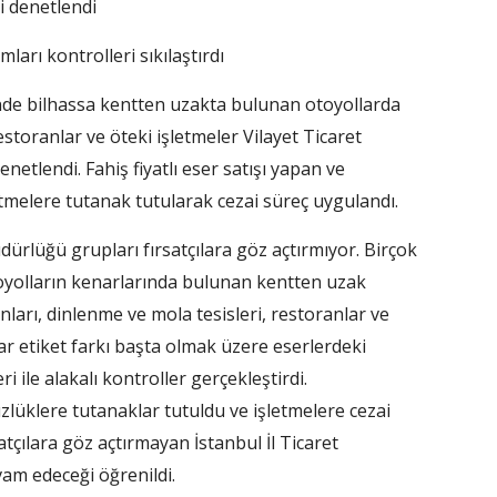
i denetlendi
arı kontrolleri sıkılaştırdı
de bilhassa kentten uzakta bulunan otoyollarda
estoranlar ve öteki işletmeler Vilayet Ticaret
etlendi. Fahiş fiyatlı eser satışı yapan ve
etmelere tutanak tutularak cezai süreç uygulandı.
ürlüğü grupları fırsatçılara göz açtırmıyor. Birçok
toyolların kenarlarında bulunan kentten uzak
onları, dinlenme ve mola tesisleri, restoranlar ve
ar etiket farkı başta olmak üzere eserlerdeki
i ile alakalı kontroller gerçekleştirdi.
üzlüklere tutanaklar tutuldu ve işletmelere cezai
tçılara göz açtırmayan İstanbul İl Ticaret
vam edeceği öğrenildi.