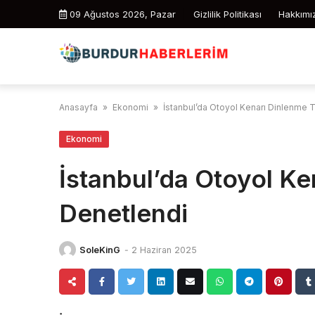
Skip
09 Ağustos 2026, Pazar
Gizlilik Politikası
Hakkımı
to
content
Anasayfa
»
Ekonomi
»
İstanbul’da Otoyol Kenarı Dinlenme T
Ekonomi
İstanbul’da Otoyol Ke
Denetlendi
SoleKinG
-
2 Haziran 2025