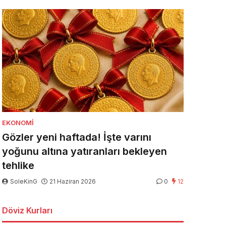
EKONOMI
Gözler yeni haftada! İşte varını
yoğunu altına yatıranları bekleyen
tehlike
SoleKinG
21 Haziran 2026
0
12
Döviz Kurları