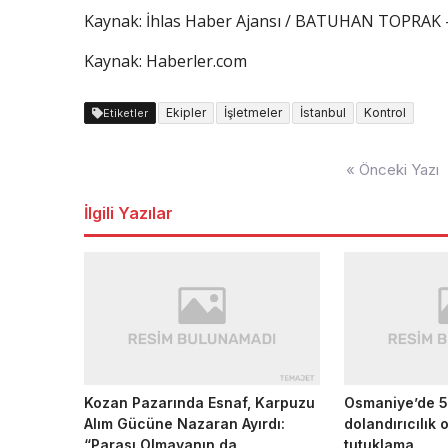
Kaynak: İhlas Haber Ajansı / BATUHAN TOPRAK 
Kaynak: Haberler.com
Ekipler
İşletmeler
İstanbul
Kontrol
Etiketler
Yazı
« Önceki Yazı
dolaşımı
İlgili Yazılar
Kozan Pazarında Esnaf, Karpuzu
Osmaniye’de 5
Alım Gücüne Nazaran Ayırdı:
dolandırıcılık
“Parası Olmayanın da
tutuklama