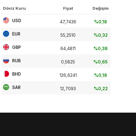
Döviz Kuru
Fiyat
Değişim
USD
47,7436
%0,18
EUR
55,2510
%0,32
GBP
64,4811
%0,38
RUB
0,5825
%0,65
BHD
126,6241
%0,18
SAR
12,7093
%0,22