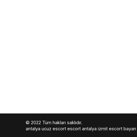
© 2022 Tüm hakları saklıdır.
antalya ucuz escort
escort antalya
izmit escort bayan