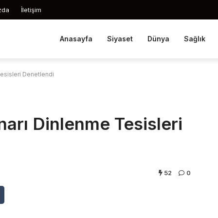
zda
İletişim
Anasayfa
Siyaset
Dünya
Sağlık
esisleri Denetlendi
narı Dinlenme Tesisleri
52
0