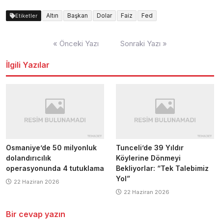
Altın
Başkan
Dolar
Faiz
Fed
Etiketler
Yazı
« Önceki Yazı
Sonraki Yazı »
dolaşımı
İlgili Yazılar
Osmaniye’de 50 milyonluk
Tunceli’de 39 Yıldır
dolandırıcılık
Köylerine Dönmeyi
operasyonunda 4 tutuklama
Bekliyorlar: “Tek Talebimiz
Yol”
22 Haziran 2026
22 Haziran 2026
Bir cevap yazın