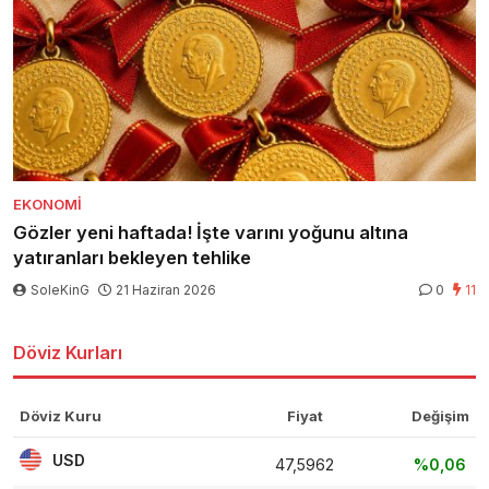
EKONOMI
Gözler yeni haftada! İşte varını yoğunu altına
yatıranları bekleyen tehlike
SoleKinG
21 Haziran 2026
0
11
Döviz Kurları
Döviz Kuru
Fiyat
Değişim
USD
47,5962
%0,06