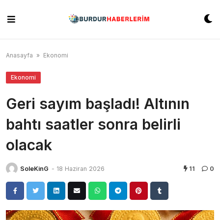
Skip
to
content
Anasayfa
»
Ekonomi
Ekonomi
Geri sayım başladı! Altının
bahtı saatler sonra belirli
olacak
SoleKinG
-
18 Haziran 2026
11
0