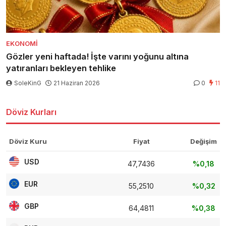
EKONOMI
Gözler yeni haftada! İşte varını yoğunu altına
yatıranları bekleyen tehlike
SoleKinG
21 Haziran 2026
0
11
Döviz Kurları
Döviz Kuru
Fiyat
Değişim
USD
47,7436
%0,18
EUR
55,2510
%0,32
GBP
64,4811
%0,38