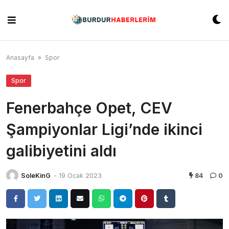
Skip
to
content
Anasayfa
»
Spor
Spor
Fenerbahçe Opet, CEV
Şampiyonlar Ligi’nde ikinci
galibiyetini aldı
SoleKinG
-
19 Ocak 2023
84
0