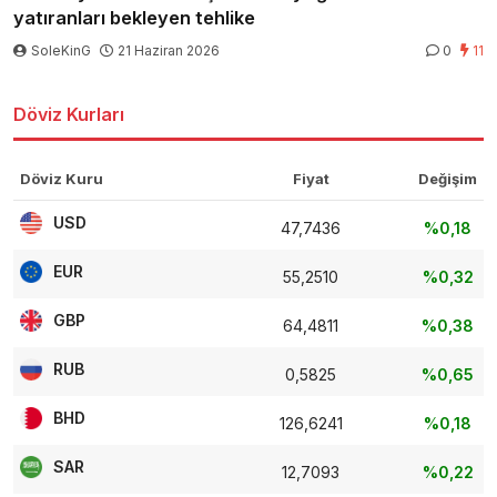
yatıranları bekleyen tehlike
SoleKinG
21 Haziran 2026
0
11
Döviz Kurları
Döviz Kuru
Fiyat
Değişim
USD
47,7436
%0,18
EUR
55,2510
%0,32
GBP
64,4811
%0,38
RUB
0,5825
%0,65
BHD
126,6241
%0,18
SAR
12,7093
%0,22