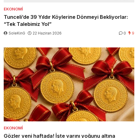
EKONOMI
Tunceli’de 39 Yıldır Köylerine Dönmeyi Bekliyorlar:
“Tek Talebimiz Yol”
SoleKinG
22 Haziran 2026
0
9
EKONOMI
Gözler yeni haftada! İşte varını yoğunu altına