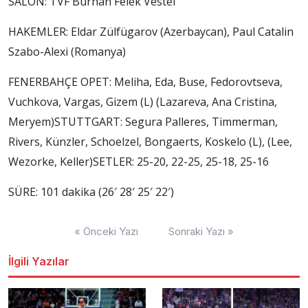
SALON: TVF Burhan Felek Vestel
HAKEMLER: Eldar Zülfügarov (Azerbaycan), Paul Catalin
Szabo-Alexi (Romanya)
FENERBAHÇE OPET: Meliha, Eda, Buse, Fedorovtseva,
Vuchkova, Vargas, Gizem (L) (Lazareva, Ana Cristina,
Meryem)STUTTGART: Segura Palleres, Timmerman,
Rivers, Künzler, Schoelzel, Bongaerts, Koskelo (L), (Lee,
Wezorke, Keller)SETLER: 25-20, 22-25, 25-18, 25-16
SÜRE: 101 dakika (26′ 28′ 25′ 22′)
Yazı
« Önceki Yazı
Sonraki Yazı »
dolaşımı
İlgili Yazılar