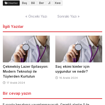
Baş
Bê
Ber
Jî
Xwe
Etiketler
Yazı
« Önceki Yazı
Sonraki Yazı »
dolaşımı
İlgili Yazılar
Çekmeköy Lazer Epilasyon:
Saç ekimi kimler için
Modern Teknoloji ile
uygundur ve nedir?
Tüylerden Kurtulun
16 Aralık 2024
17 Aralık 2024
Bir cevap yazın
E-posta hesabınız yayımlanmayacak.
Gerekli alanlar
*
ile