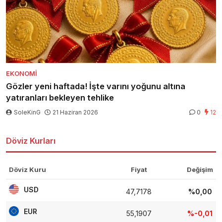
EKONOMI
Gözler yeni haftada! İşte varını yoğunu altına
yatıranları bekleyen tehlike
SoleKinG
21 Haziran 2026
0
12
Döviz Kurları
Döviz Kuru
Fiyat
Değişim
USD
47,7178
%0,00
EUR
55,1907
%-0,01