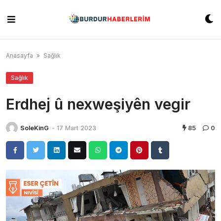
Skip
to
content
Anasayfa
»
Sağlık
Sağlık
Erdhej û nexweşiyên vegir
SoleKinG
-
17 Mart 2023
85
0