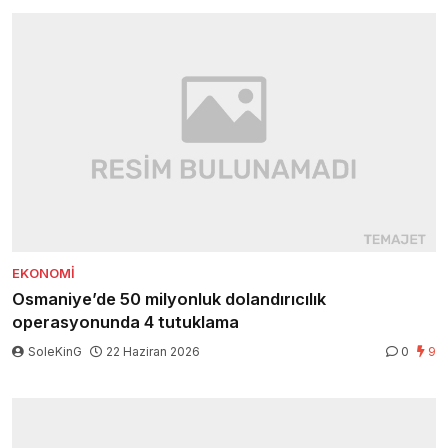
EKONOMI
Osmaniye’de 50 milyonluk dolandırıcılık
operasyonunda 4 tutuklama
SoleKinG
22 Haziran 2026
0
9