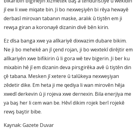
bikaribin bigihêjin xizmetek baş a tenduristiyê û wekîdin
jî ew li xwe miqate bin. Ji bo nexweşiyên bi rêya hewayê
derbasî mirovan tabanın maske, aralık û tiştên em ji
rewşa giran a koronayê dizanin divê bên kirin.
Ez dîsa banga xwe ya alîkariyê dixwazim dubare bikim.
Ne ji bo mehekê an jî çend rojan, ji bo wextekî dirêjtir em
alîkariyên xwe bifikirin û li gora wê tev bigerin. Ji ber ku
mixabin hê jî em dizanin deva pirsgirêka avê û tiştên din
çê tabana. Mesken jî xetere û talûkeya nexweşiyan
zêdetir dike. Em heta ji me qediya li wan mirovên hêja
xwedî derkevin û ji rojeva xwe dernexin. Bila enerjiya me
ya baş her li cem wan be. Hêvî dikim rojek berî rojekê
rewş baştir bibe.
Kaynak: Gazete Duvar