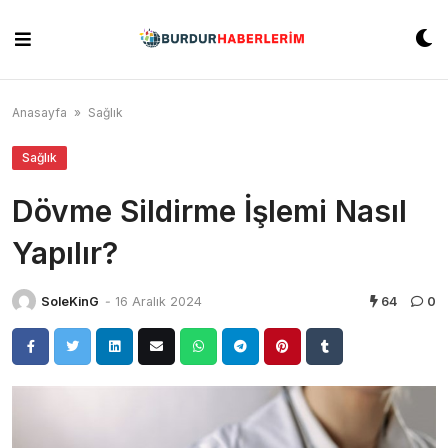
Skip
to
content
Anasayfa
»
Sağlık
Sağlık
Dövme Sildirme İşlemi Nasıl
Yapılır?
SoleKinG
-
16 Aralık 2024
64
0