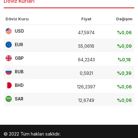
Döviz Kurları
Döviz Kuru
Fiyat
Değişim
USD
47,5974
%0,06
EUR
55,0616
%0,09
GBP
64,2243
%0,18
RUB
0,5921
%0,39
BHD
126,2397
%0,06
SAR
12,6749
%0,06
© 2022 Tüm hakları saklıdır.