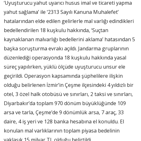
‘Uyuşturucu yahut uyarıcı husus imal ve ticareti yapma
yahut sağlama’ ile ‘2313 Sayılı Kanuna Muhalefet’
hatalarından elde edilen gelirlerle mal varlığı edindikleri
bedellendirilen 18 kuşkulu hakkında, ‘Suçtan
kaynaklanan malvarlığı bedellerini aklama’ hatasından 5
başka soruşturma evrakı açıldı. Jandarma gruplarının
düzenlediği operasyonda 18 kuşkulu hakkında yasal
süreç yapılırken, yüklü ölçüde uyuşturucu unsur ele
geçirildi. Operasyon kapsamında şüphelilere ilişkin
olduğu belirlenen İzmir’in Çeşme ilçesindeki 4 yıldızlı bir
otel, 3 özel halk otobüsü ve sınırları, 2 taksi ve sınırları,
Diyarbakır’da toplam 970 dönüm büyüklüğünde 109
arsa ve tarla, Çeşme’de 9 dönümlük arsa, 7 araç, 33
daire, 4 iş yeri ve 128 banka hesabına el konuldu. El
konulan mal varlıklarının toplam piyasa bedelinin
yaklaşık 15 milyar TL olduğu belirtildi.