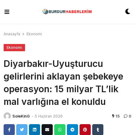
Skip
to
content
Anasayfa
»
Ekonomi
Ekonomi
Diyarbakır-Uyuşturucu
gelirlerini aklayan şebekeye
operasyon: 15 milyar TL’lik
mal varlığına el konuldu
SoleKinG
-
5 Haziran 2026
15
0