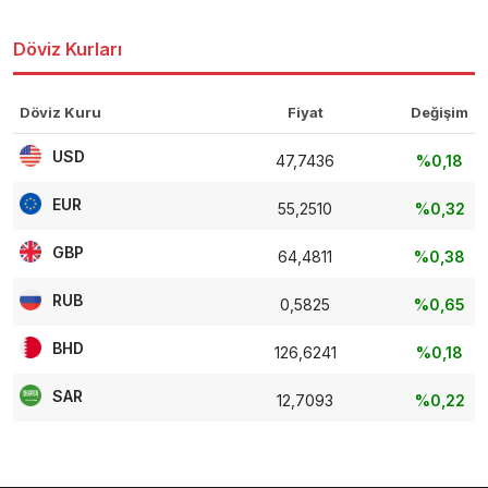
Döviz Kurları
Döviz Kuru
Fiyat
Değişim
USD
47,7436
%0,18
EUR
55,2510
%0,32
GBP
64,4811
%0,38
RUB
0,5825
%0,65
BHD
126,6241
%0,18
SAR
12,7093
%0,22