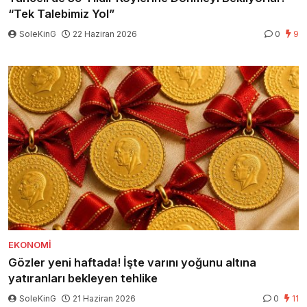
“Tek Talebimiz Yol”
SoleKinG
22 Haziran 2026
0
9
EKONOMI
Gözler yeni haftada! İşte varını yoğunu altına
yatıranları bekleyen tehlike
SoleKinG
21 Haziran 2026
0
11