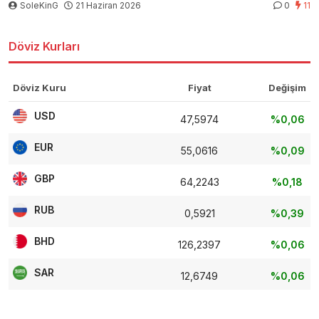
SoleKinG
21 Haziran 2026
0
11
Döviz Kurları
Döviz Kuru
Fiyat
Değişim
USD
47,5974
%0,06
EUR
55,0616
%0,09
GBP
64,2243
%0,18
RUB
0,5921
%0,39
BHD
126,2397
%0,06
SAR
12,6749
%0,06