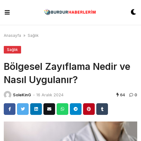
Skip
to
content
Anasayfa
»
Sağlık
Sağlık
Bölgesel Zayıflama Nedir ve
Nasıl Uygulanır?
SoleKinG
-
16 Aralık 2024
64
0