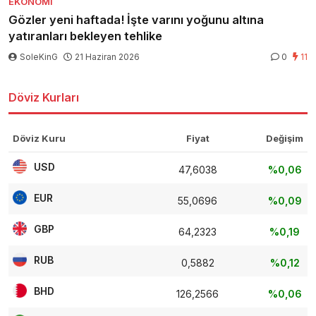
EKONOMI
Gözler yeni haftada! İşte varını yoğunu altına
yatıranları bekleyen tehlike
SoleKinG
21 Haziran 2026
0
11
Döviz Kurları
Döviz Kuru
Fiyat
Değişim
USD
47,6038
%0,06
EUR
55,0696
%0,09
GBP
64,2323
%0,19
RUB
0,5882
%0,12
BHD
126,2566
%0,06