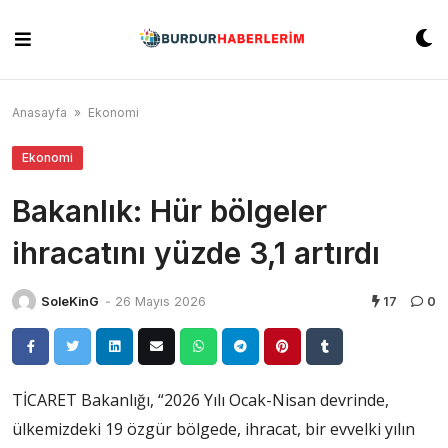
Skip
to
content
Anasayfa
»
Ekonomi
Ekonomi
Bakanlık: Hür bölgeler
ihracatını yüzde 3,1 artırdı
SoleKinG
-
26 Mayıs 2026
17
0
TİCARET Bakanlığı, “2026 Yılı Ocak-Nisan devrinde,
ülkemizdeki 19 özgür bölgede, ihracat, bir evvelki yılın