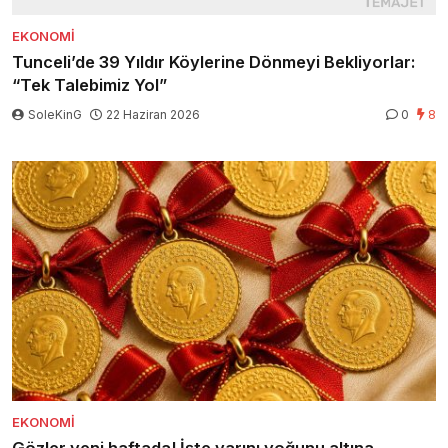
EKONOMI
Tunceli’de 39 Yıldır Köylerine Dönmeyi Bekliyorlar:
“Tek Talebimiz Yol”
SoleKinG
22 Haziran 2026
0
8
EKONOMI