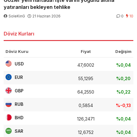
Gözler yeni haftada! İşte varını yoğunu altına
yatıranları bekleyen tehlike
SoleKinG
21 Haziran 2026
0
10
Döviz Kurları
Döviz Kuru
Fiyat
Değişim
USD
47,6002
%0,04
EUR
55,1295
%0,20
GBP
64,2550
%0,22
RUB
0,5854
%-0,13
BHD
126,2471
%0,04
SAR
12,6752
%0,04