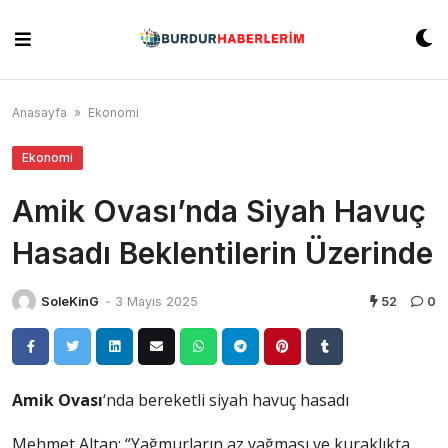
Skip
to
content
Anasayfa
»
Ekonomi
Ekonomi
Amik Ovası’nda Siyah Havuç
Hasadı Beklentilerin Üzerinde
SoleKinG
-
3 Mayıs 2025
52
0
Amik Ovası
‘nda bereketli siyah havuç hasadı
Mehmet Altan: “Yağmurların az yağması ve kuraklıkta