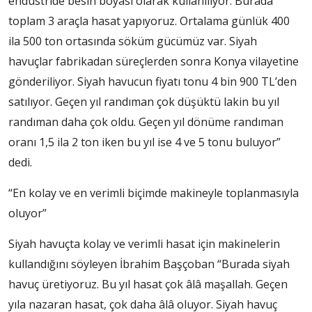
endüstride besin boyası olarak kullanılıyor. Burada
toplam 3 araçla hasat yapıyoruz. Ortalama günlük 400
ila 500 ton ortasında söküm gücümüz var. Siyah
havuçlar fabrikadan süreçlerden sonra Konya vilayetine
gönderiliyor. Siyah havucun fiyatı tonu 4 bin 900 TL’den
satılıyor. Geçen yıl randıman çok düşüktü lakin bu yıl
randıman daha çok oldu. Geçen yıl dönüme randıman
oranı 1,5 ila 2 ton iken bu yıl ise 4 ve 5 tonu buluyor”
dedi.
“En kolay ve en verimli biçimde makineyle toplanmasıyla
oluyor”
Siyah havuçta kolay ve verimli hasat için makinelerin
kullandığını söyleyen İbrahim Başçoban “Burada siyah
havuç üretiyoruz. Bu yıl hasat çok âlâ maşallah. Geçen
yıla nazaran hasat, çok daha âlâ oluyor. Siyah havuç