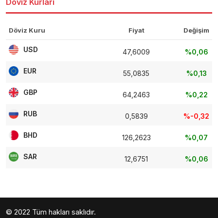
Döviz Kurları
Döviz Kuru
Fiyat
Değişim
USD
47,6009
%0,06
EUR
55,0835
%0,13
GBP
64,2463
%0,22
RUB
0,5839
%-0,32
BHD
126,2623
%0,07
SAR
12,6751
%0,06
© 2022 Tüm hakları saklıdır.