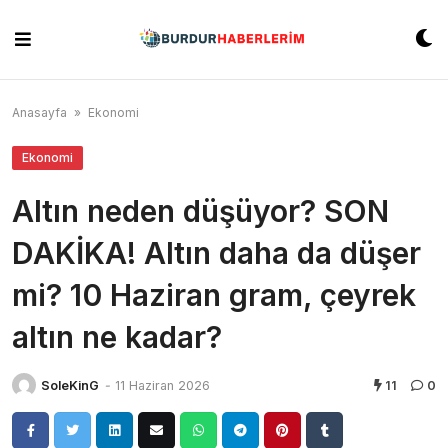
Skip
to
content
Anasayfa
»
Ekonomi
Ekonomi
Altın neden düşüyor? SON
DAKİKA! Altın daha da düşer
mi? 10 Haziran gram, çeyrek
altın ne kadar?
SoleKinG
-
11 Haziran 2026
11
0