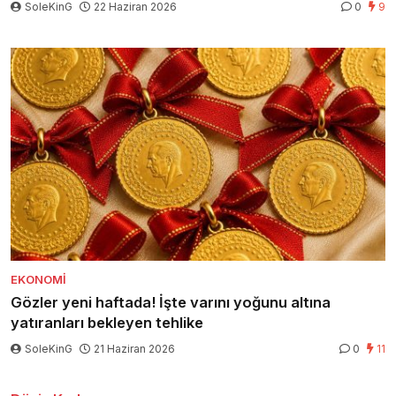
SoleKinG
22 Haziran 2026
0
9
EKONOMI
Gözler yeni haftada! İşte varını yoğunu altına
yatıranları bekleyen tehlike
SoleKinG
21 Haziran 2026
0
11