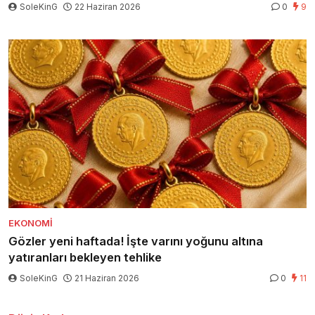
SoleKinG
22 Haziran 2026
0
9
EKONOMI
Gözler yeni haftada! İşte varını yoğunu altına
yatıranları bekleyen tehlike
SoleKinG
21 Haziran 2026
0
11