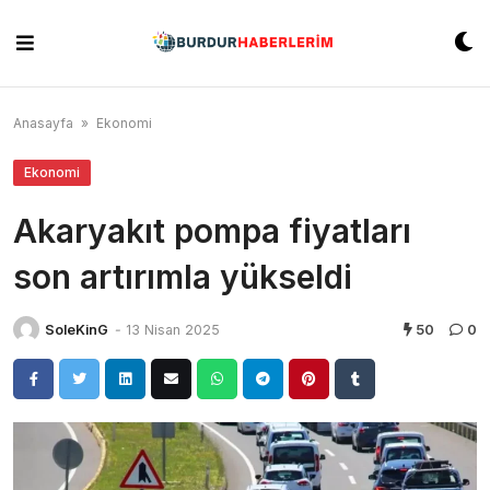
Skip
to
content
Anasayfa
»
Ekonomi
Ekonomi
Akaryakıt pompa fiyatları
son artırımla yükseldi
SoleKinG
-
13 Nisan 2025
50
0