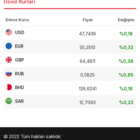
Döviz Kurları
Döviz Kuru
Fiyat
Değişim
USD
47,7436
%0,18
EUR
55,2510
%0,32
GBP
64,4811
%0,38
RUB
0,5825
%0,65
BHD
126,6241
%0,18
SAR
12,7093
%0,22
© 2022 Tüm hakları saklıdır.