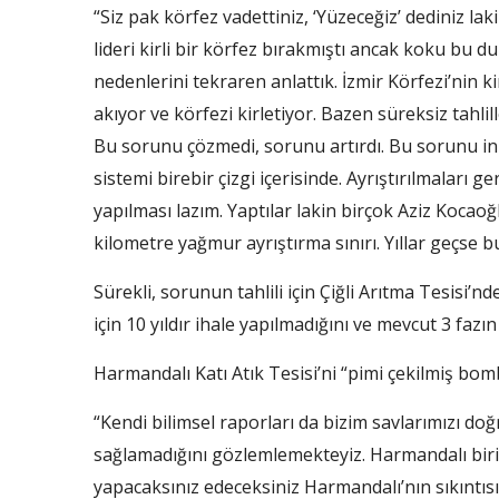
“Siz pak körfez vadettiniz, ‘Yüzeceğiz’ dediniz l
lideri kirli bir körfez bırakmıştı ancak koku bu d
nedenlerini tekraren anlattık. İzmir Körfezi’nin ki
akıyor ve körfezi kirletiyor. Bazen süreksiz tahlil
Bu sorunu çözmedi, sorunu artırdı. Bu sorunu ink
sistemi birebir çizgi içerisinde. Ayrıştırılmaları 
yapılması lazım. Yaptılar lakin birçok Aziz Kocaoğ
kilometre yağmur ayrıştırma sınırı. Yıllar geçs
Sürekli, sorunun tahlili için Çiğli Arıtma Tesisi’
için 10 yıldır ihale yapılmadığını ve mevcut 3 fazın
Harmandalı Katı Atık Tesisi’ni “pimi çekilmiş bom
“Kendi bilimsel raporları da bizim savlarımızı do
sağlamadığını gözlemlemekteyiz. Harmandalı bir
yapacaksınız edeceksiniz Harmandalı’nın sıkıntıs