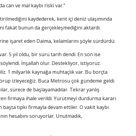
a can ve mal kaybı riski var.”
irilmediğini kaydederek, kent içi deniz ulaşımında
iğini fakat bunun da gerçekleşmediğini aktardı.
ğerine işaret eden Daima, kelamlarını şöyle sürdürdü:
r. 5 yıl oldu, bir sürü tarih dendi. En son ise
ylendi. İnşallah olur. Destekliyor, istiyoruz.
iliz. 1 milyarlık kaynağa muhtaçlık var. Bu borçta
 Görüp izleyeceğiz. Buca Metrosu çok gündeme geldi.
ılar, sürece de başlayamadılar. Tekrar yanlış
 veren firmaya ihale verildi. Yürütmeyi durdurma kararı
çin başta tıpkı firmayla devam ettiler. O vakit kaybı
iranın hesabını soruyorlar. Unutmadık,