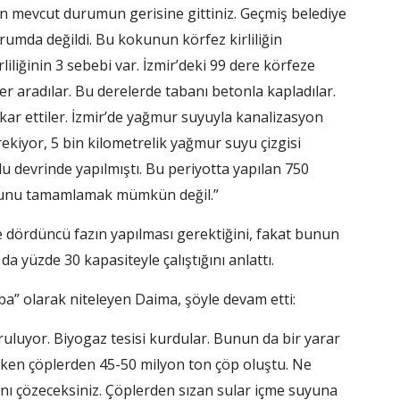
akin mevcut durumun gerisine gittiniz. Geçmiş belediye
urumda değildi. Bu kokunun körfez kirliliğin
rliliğinin 3 sebebi var. İzmir’deki 99 dere körfeze
ler aradılar. Bu derelerde tabanı betonla kapladılar.
ar ettiler. İzmir’de yağmur suyuyla kanalizasyon
gerekiyor, 5 bin kilometrelik yağmur suyu çizgisi
lu devrinde yapılmıştı. Bu periyotta yapılan 750
e bunu tamamlamak mümkün değil.”
nde dördüncü fazın yapılması gerektiğini, fakat bunun
 da yüzde 30 kapasiteyle çalıştığını anlattı.
ba” olarak niteleyen Daima, şöyle devam etti:
ğruluyor. Biyogaz tesisi kurdular. Bunun da bir yarar
iken çöplerden 45-50 milyon ton çöp oluştu. Ne
ını çözeceksiniz. Çöplerden sızan sular içme suyuna