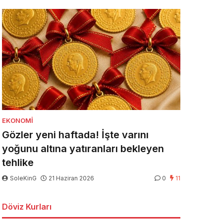
EKONOMI
Gözler yeni haftada! İşte varını
yoğunu altına yatıranları bekleyen
tehlike
SoleKinG
21 Haziran 2026
0
11
Döviz Kurları