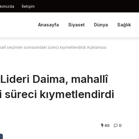
kımızda
İletişim
Anasayfa
Siyaset
Dünya
Sağlık
hallî seçimler sonrasındaki süreci kıymetlendirdi Açıklaması
 Lideri Daima, mahallî
 süreci kıymetlendirdi
65
0