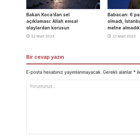
Bakan Koca’dan sel
Babacan: 6 pa
açıklaması: Allah emsal
olmadı, İstanb
olaylardan korusun
metne almadık
22 Mart 2023
22 Mart 2023
Bir cevap yazın
E-posta hesabınız yayımlanmayacak.
Gerekli alanlar
*
il