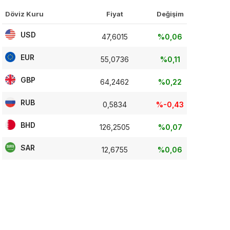
Döviz Kuru
Fiyat
Değişim
USD
47,6015
%0,06
EUR
55,0736
%0,11
GBP
64,2462
%0,22
RUB
0,5834
%-0,43
BHD
126,2505
%0,07
SAR
12,6755
%0,06