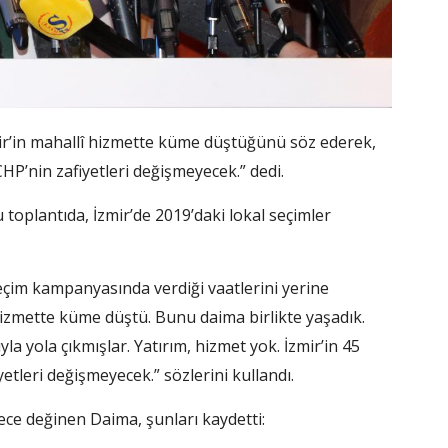
zmir’in mahallî hizmette küme düştüğünü söz ederek,
 CHP’nin zafiyetleri değişmeyecek.” dedi.
 toplantıda, İzmir’de 2019’daki lokal seçimler
eçim kampanyasında verdiği vaatlerini yerine
 hizmette küme düştü. Bunu daima birlikte yaşadık.
a yola çıkmışlar. Yatırım, hizmet yok. İzmir’in 45
yetleri değişmeyecek.” sözlerini kullandı.
ece değinen Daima, şunları kaydetti: