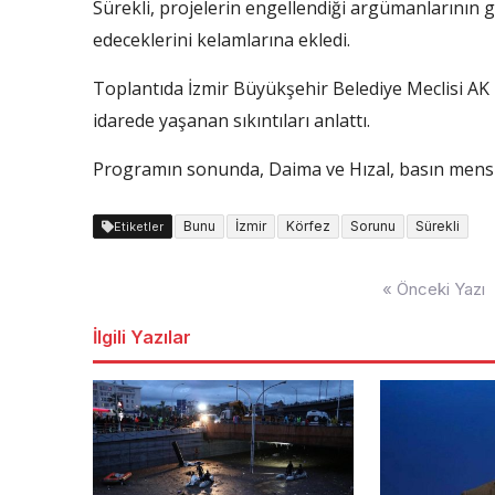
Sürekli, projelerin engellendiği argümanlarının 
edeceklerini kelamlarına ekledi.
Toplantıda İzmir Büyükşehir Belediye Meclisi AK
idarede yaşanan sıkıntıları anlattı.
Programın sonunda, Daima ve Hızal, basın mensup
Bunu
İzmir
Körfez
Sorunu
Sürekli
Etiketler
Yazı
« Önceki Yazı
dolaşımı
İlgili Yazılar