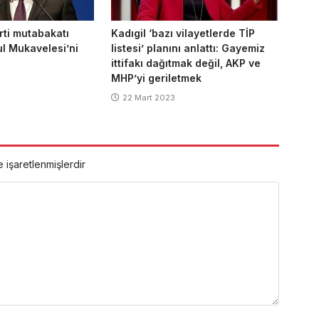
rti mutabakatı
Kadıgil ‘bazı vilayetlerde TİP
ul Mukavelesi’ni
listesi’ planını anlattı: Gayemiz
ittifakı dağıtmak değil, AKP ve
MHP’yi geriletmek
22 Mart 2023
e işaretlenmişlerdir