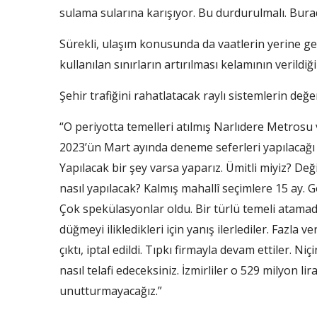
sulama sularına karışıyor. Bu durdurulmalı. Burad
Sürekli, ulaşım konusunda da vaatlerin yerine get
kullanılan sınırların artırılması kelamının verild
Şehir trafiğini rahatlatacak raylı sistemlerin de
“O periyotta temelleri atılmış Narlıdere Metrosu va
2023’ün Mart ayında deneme seferleri yapılacağı sö
Yapılacak bir şey varsa yaparız. Ümitli miyiz? Değ
nasıl yapılacak? Kalmış mahallî seçimlere 15 ay.
Çok spekülasyonlar oldu. Bir türlü temeli atamad
düğmeyi ilikledikleri için yanış ilerlediler. Fazla
çıktı, iptal edildi. Tıpkı firmayla devam ettiler. Ni
nasıl telafi edeceksiniz. İzmirliler o 529 milyon l
unutturmayacağız.”