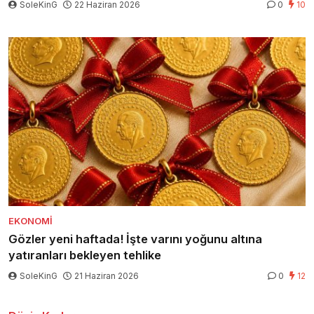
SoleKinG
22 Haziran 2026
0
10
EKONOMI
Gözler yeni haftada! İşte varını yoğunu altına
yatıranları bekleyen tehlike
SoleKinG
21 Haziran 2026
0
12