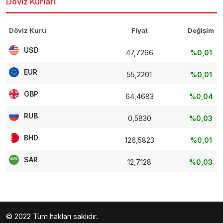
Döviz Kurları
Döviz Kuru
Fiyat
Değişim
USD
47,7266
%0,01
EUR
55,2201
%0,01
GBP
64,4683
%0,04
RUB
0,5830
%0,03
BHD
126,5823
%0,01
SAR
12,7128
%0,03
© 2022 Tüm hakları saklıdır.