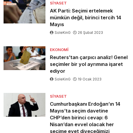
SIYASET
AK Parti: Seçimi ertelemek
mümkün değil, birinci tercih 14
Mayıs
SoleKinG
26 Şubat 2023
EKONOMI
Reuters’tan çarpıcı analiz! Genel
seçimler bir yol ayrımına işaret
ediyor
SoleKinG
19 Ocak 2023
SIYASET
Cumhurbaşkanı Erdoğan’ın 14
Mayıs’ta seçim davetine
CHP’den birinci cevap: 6
Nisan’dan evvel olacak her
seçime evet diyeceğimizi