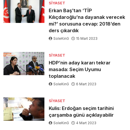
SIYASET
Erkan Baş’tan ‘TİP
Kılıçdaroğlu’na dayanak verecek
mi?’ sorusuna cevap: 2018’den
ders çıkardık
SoleKinG
15 Mart 2023
SIYASET
HDP’nin aday kararı tekrar
masada: Seçim Uyumu
toplanacak
SoleKinG
6 Mart 2023
SIYASET
Kulis: Erdoğan seçim tarihini
çarşamba günü açıklayabilir
SoleKinG
4 Mart 2023