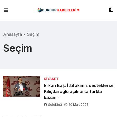
Skip
to
content
Anasayfa
•
Seçim
Seçim
SIYASET
Erkan Baş: İttifakımız desteklerse
Kılıçdaroğlu açık orta farkla
kazanır
SoleKinG
20 Mart 2023