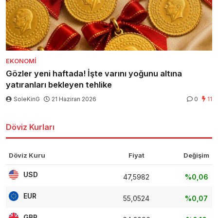
EKONOMI
Gözler yeni haftada! İşte varını yoğunu altına
yatıranları bekleyen tehlike
SoleKinG
21 Haziran 2026
0
11
Döviz Kurları
Döviz Kuru
Fiyat
Değişim
USD
47,5982
%0,06
EUR
55,0524
%0,07
GBP