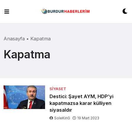
Skip
to
content
Anasayfa
•
Kapatma
Kapatma
SIYASET
Destici: Şayet AYM, HDP’yi
kapatmazsa karar külliyen
siyasaldır
SoleKinG
19 Mart 2023