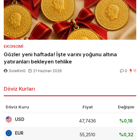
EKONOMI
Gözler yeni haftada! İşte varını yoğunu altına
yatıranları bekleyen tehlike
SoleKinG
21 Haziran 2026
0
11
Döviz Kurları
Döviz Kuru
Fiyat
Değişim
USD
47,7436
%0,18
EUR
55,2510
%0,32