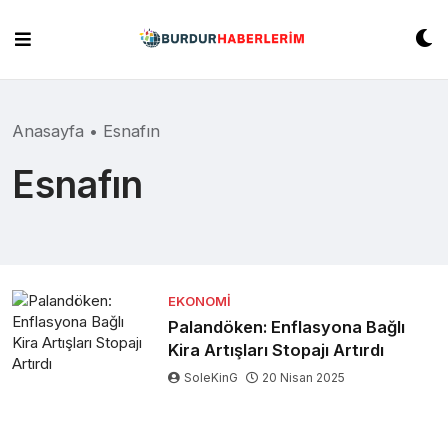
Skip
to
content
Anasayfa
•
Esnafın
Esnafın
EKONOMI
Palandöken: Enflasyona Bağlı
Kira Artışları Stopajı Artırdı
SoleKinG
20 Nisan 2025