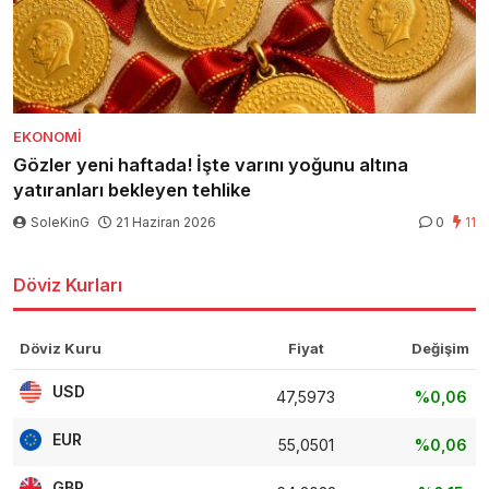
EKONOMI
Gözler yeni haftada! İşte varını yoğunu altına
yatıranları bekleyen tehlike
SoleKinG
21 Haziran 2026
0
11
Döviz Kurları
Döviz Kuru
Fiyat
Değişim
USD
47,5973
%0,06
EUR
55,0501
%0,06
GBP