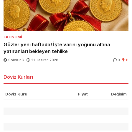
EKONOMI
Gözler yeni haftada! İşte varını yoğunu altına
yatıranları bekleyen tehlike
SoleKinG
21 Haziran 2026
0
11
Döviz Kurları
Döviz Kuru
Fiyat
Değişim