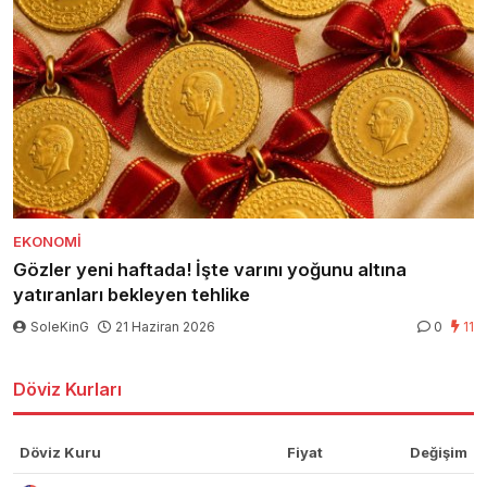
EKONOMI
Gözler yeni haftada! İşte varını yoğunu altına
yatıranları bekleyen tehlike
SoleKinG
21 Haziran 2026
0
11
Döviz Kurları
Döviz Kuru
Fiyat
Değişim