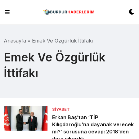
Skip
to
content
Anasayfa
•
Emek Ve Özgürlük İttifakı
Emek Ve Özgürlük
İttifakı
SIYASET
Erkan Baş’tan ‘TİP
Kılıçdaroğlu’na dayanak verecek
mi?’ sorusuna cevap: 2018’den
ders çıkardık