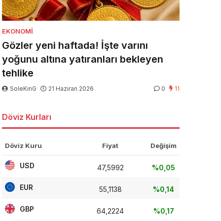
EKONOMI
Gözler yeni haftada! İşte varını
yoğunu altına yatıranları bekleyen
tehlike
SoleKinG
21 Haziran 2026
0
11
Döviz Kurları
Döviz Kuru
Fiyat
Değişim
USD
47,5992
%0,05
EUR
55,1138
%0,14
GBP
64,2224
%0,17