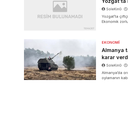
Yozgat’ta 
SoleKinG
Yozgat’ta çiftç
Ekonomik zorlu
takviye talep 
EKONOMI
Almanya ta
karar verd
SoleKinG
Almanya’da ord
oylamanın kab
artırılabilec
Breuer, Rusya’