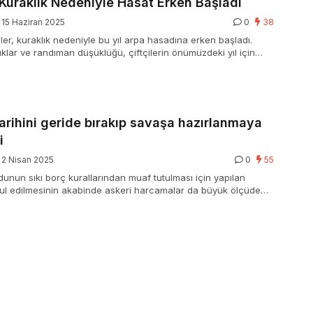
Kuraklık Nedeniyle Hasat Erken Başladı
15 Haziran 2025
0
38
iler, kuraklık nedeniyle bu yıl arpa hasadına erken başladı.
klar ve randıman düşüklüğü, çiftçilerin önümüzdeki yıl için
etmelerine neden oluyor.
rihini geride bırakıp savaşa hazırlanmaya
i
2 Nisan 2025
0
55
unun sıkı borç kurallarından muaf tutulması için yapılan
ul edilmesinin akabinde askeri harcamalar da büyük ölçüde
ek. BBC’ye konuşan Almanya Genelkurmay Başkanı Carsten
nın saldırganlığının …