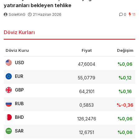
yatıranları bekleyen tehlike
SoleKinG
21 Haziran 2026
0
11
Döviz Kurları
Döviz Kuru
Fiyat
Değişim
USD
47,6004
%0,06
EUR
55,0779
%0,12
GBP
64,2101
%0,16
RUB
0,5853
%-0,36
BHD
126,2476
%0,06
SAR
12,6751
%0,06