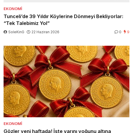
EKONOMI
Tunceli’de 39 Yıldır Köylerine Dönmeyi Bekliyorlar:
“Tek Talebimiz Yol”
SoleKinG
22 Haziran 2026
0
9
EKONOMI
Gözler yeni haftada! İşte varını yoğunu altına