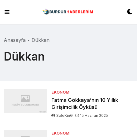
Skip
to
content
Anasayfa
•
Dükkan
Dükkan
EKONOMI
Fatma Gökkaya’nın 10 Yıllık
Girişimcilik Öyküsü
SoleKinG
15 Haziran 2025
EKONOMI