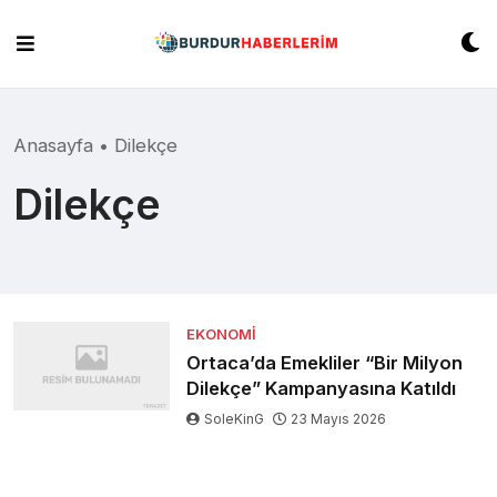
Skip
to
content
Anasayfa
•
Dilekçe
Dilekçe
EKONOMI
Ortaca’da Emekliler “Bir Milyon
Dilekçe” Kampanyasına Katıldı
SoleKinG
23 Mayıs 2026