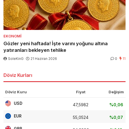
EKONOMI
Gözler yeni haftada! İşte varını yoğunu altına
yatıranları bekleyen tehlike
SoleKinG
21 Haziran 2026
0
11
Döviz Kurları
Döviz Kuru
Fiyat
Değişim
USD
47,5982
%0,06
EUR
55,0524
%0,07
GBP