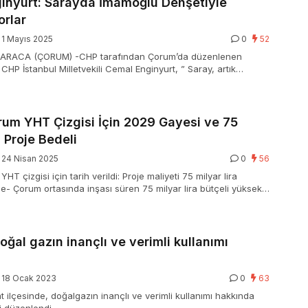
inyurt: Sarayda İmamoğlu Dehşetiyle
rlar
1 Mayıs 2025
0
52
KARACA (ÇORUM) -CHP tarafından Çorum’da düzenlenen
 CHP İstanbul Milletvekili Cemal Enginyurt, ” Saray, artık
esiyle sarsılıyor” sözlerini kullandı. CHP Çorum’da “Hak,
 mitingi düzenledi …
rum YHT Çizgisi İçin 2029 Gayesi ve 75
a Proje Bedeli
24 Nisan 2025
0
56
HT çizgisi için tarih verildi: Proje maliyeti 75 milyar lira
- Çorum ortasında inşası süren 75 milyar lira bütçeli yüksek
izgisinin 2029 yılı sonunda tamamlanması planlanıyor. Saatte
süratle çalışacak …
oğal gazın inançlı ve verimli kullanımı
18 Ocak 2023
0
63
 ilçesinde, doğalgazın inançlı ve verimli kullanımı hakkında