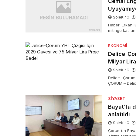
Cemal Eng
Uyuyamıyo
SoleKinG
Haber: Erkan 
mitinge katılan
İmamoğlu endiş
Hukuk, Adalet”
EKONOMI
Delice-Ço
Milyar Lir
SoleKinG
Delice- Çorum Y
ÇORUM – Delice
süratli tren ç
200 kilometre 
SIYASET
Bayat’ta d
anlatıldı
SoleKinG
Çorum’un Bayat