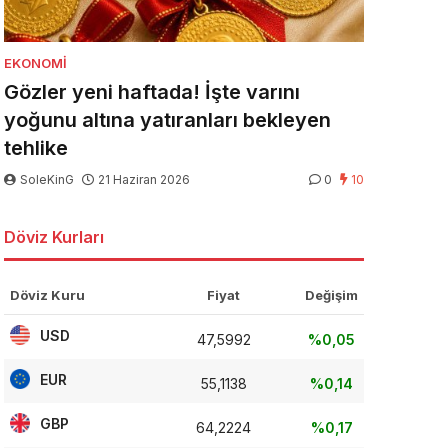
EKONOMI
Gözler yeni haftada! İşte varını
yoğunu altına yatıranları bekleyen
tehlike
SoleKinG
21 Haziran 2026
0
10
Döviz Kurları
Döviz Kuru
Fiyat
Değişim
USD
47,5992
%0,05
EUR
55,1138
%0,14
GBP
64,2224
%0,17