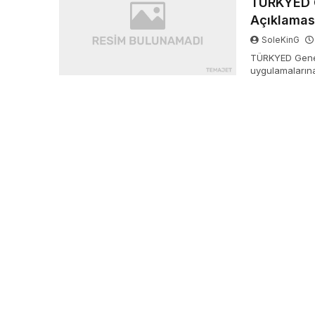
TÜRKYED G
Açıklamas
SoleKinG
TÜRKYED Genel 
uygulamalarına
artışlarının fır