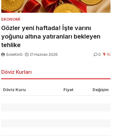
EKONOMI
Gözler yeni haftada! İşte varını
yoğunu altına yatıranları bekleyen
tehlike
SoleKinG
21 Haziran 2026
0
10
Döviz Kurları
Döviz Kuru
Fiyat
Değişim