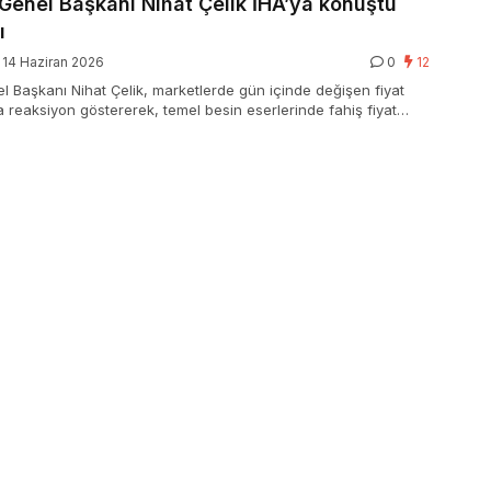
enel Başkanı Nihat Çelik İHA’ya konuştu
ı
14 Haziran 2026
0
12
Başkanı Nihat Çelik, marketlerde gün içinde değişen fiyat
 reaksiyon göstererek, temel besin eserlerinde fahiş fiyat
satçılık olduğunu belirtti ve adil piyasa sistemi daveti yaptı.