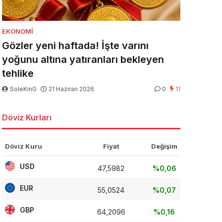
EKONOMI
Gözler yeni haftada! İşte varını
yoğunu altına yatıranları bekleyen
tehlike
SoleKinG
21 Haziran 2026
0
11
Döviz Kurları
Döviz Kuru
Fiyat
Değişim
USD
47,5982
%0,06
EUR
55,0524
%0,07
GBP
64,2096
%0,16