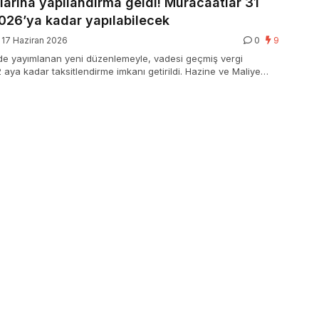
larına yapılandırma geldi! Müracaatlar 31
026’ya kadar yapılabilecek
17 Haziran 2026
0
9
de yayımlanan yeni düzenlemeyle, vadesi geçmiş vergi
2 aya kadar taksitlendirme imkanı getirildi. Hazine ve Maliye
bildirisine nazaran yapılandırma kapsamında uygulanacak faiz
’dan yüzde 29’a düşürülürken, 10 milyon TL’ye kadar olan
nat koşulu kaldırıldı. Müracaatlar 31 Ağustos 2026’ya kadar
birinci taksit ödemeleri ise Eylül ayında başlayacak.