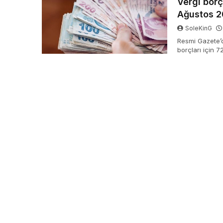
Vergi borç
Ağustos 2
SoleKinG
Resmi Gazete’
borçları için 7
Bakanlığı’nın 
oranı yüzde 39
borçlarda temi
yapılabilecek, 