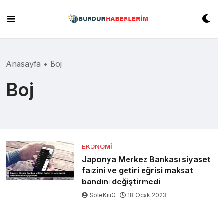
Skip
to
content
Anasayfa
•
Boj
Boj
EKONOMI
Japonya Merkez Bankası siyaset
faizini ve getiri eğrisi maksat
bandını değiştirmedi
SoleKinG
18 Ocak 2023