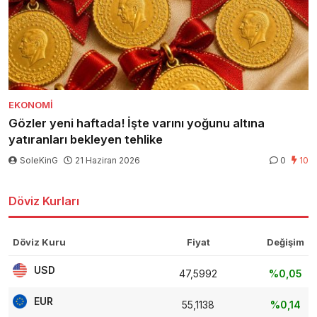
EKONOMI
Gözler yeni haftada! İşte varını yoğunu altına
yatıranları bekleyen tehlike
SoleKinG
21 Haziran 2026
0
10
Döviz Kurları
Döviz Kuru
Fiyat
Değişim
USD
47,5992
%0,05
EUR
55,1138
%0,14