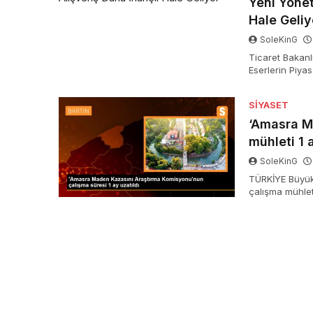
Yeni Yönet
Hale Geliy
SoleKinG
Ticaret Bakanlı
Eserlerin Piya
gireceğini duy
Resmi Gazete’
SIYASET
‘Amasra M
mühleti 1 
SoleKinG
TÜRKİYE Büyük 
çalışma mühleti