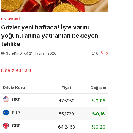
EKONOMI
Gözler yeni haftada! İşte varını
yoğunu altına yatıranları bekleyen
tehlike
SoleKinG
21 Haziran 2026
0
10
Döviz Kurları
Döviz Kuru
Fiyat
Değişim
USD
47,5950
%0,05
EUR
55,1729
%0,16
GBP
64,2463
%0,20