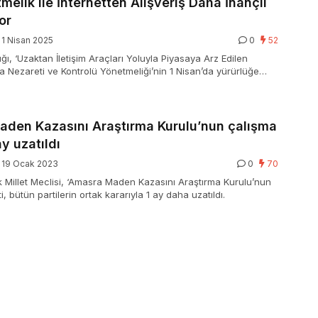
melik ile İnternetten Alışveriş Daha İnançlı
or
1 Nisan 2025
0
52
ğı, ‘Uzaktan İletişim Araçları Yoluyla Piyasaya Arz Edilen
sa Nezareti ve Kontrolü Yönetmeliği’nin 1 Nisan’da yürürlüğe
urdu. Ticaret Bakanlığınca hazırlanan ve 30 Ekim 2024’te
de yayımlanan …
aden Kazasını Araştırma Kurulu’nun çalışma
ay uzatıldı
19 Ocak 2023
0
70
Millet Meclisi, ‘Amasra Maden Kazasını Araştırma Kurulu’nun
, bütün partilerin ortak kararıyla 1 ay daha uzatıldı.