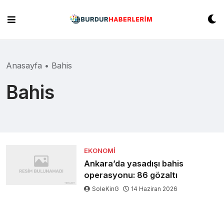
Skip
to
content
Anasayfa
•
Bahis
Bahis
EKONOMI
Ankara’da yasadışı bahis
operasyonu: 86 gözaltı
SoleKinG
14 Haziran 2026