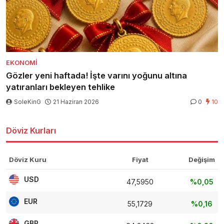
EKONOMI
Gözler yeni haftada! İşte varını yoğunu altına
yatıranları bekleyen tehlike
SoleKinG
21 Haziran 2026
0
10
Döviz Kurları
Döviz Kuru
Fiyat
Değişim
USD
47,5950
%0,05
EUR
55,1729
%0,16
GBP